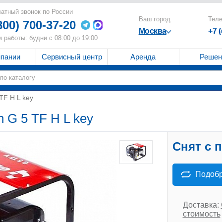
атный звонок по России
Ваш город
Тел
800) 700-37-20
Москва
+7 
 работы: будни с 08:00 до 19:00
мпании
Сервисный центр
Аренда
Решен
TF H L key
 G 5 TF H L key
Снят с 
Подобр
Доставка:
стоимость