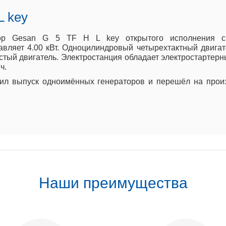
L key
атор Gesan G 5 TF H L key открытого исполнения
авляет 4.00 кВт. Одноцилиндровый четырехтактный
двига
стый двигатель.
Электростанция обладает электростартерн
ч.
атил выпуск одноимённых генераторов и перешёл на про
Наши преимущества