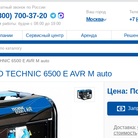
атный звонок по России
Ваш город
Тел
800) 700-37-20
Москва
+7 
 работы: будни с 08:00 до 19:00
мпании
Сервисный центр
Аренда
Решен
HNIC 6500 E AVR M auto
O TECHNIC 6500 E AVR M auto
Цена:
По
Зап
Доставка:
стоимость