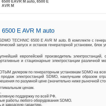
6500 EAVR M auto, 6500 Е
АVR М
6500 E AVR M auto
 SDMO TECHNIC 6500 E AVR M auto. В комплекте с генера
тический запуск и останов генераторной установки, блок
рупнейший европейский производитель электростанций,
ортативные и стационарные электростанции различной мо
ТЫМ дилером по генераторным установкам SDMO на всей 
 продаж электростанций SDMO, наилучшим образом отр
ешения по разумной цене (значительно ниже рыночной сто
птимальным ценам.
.
ативную поддержку по всей РФ.
ые работы любого оборудования SDMO.
ь и заводскую гарантию.