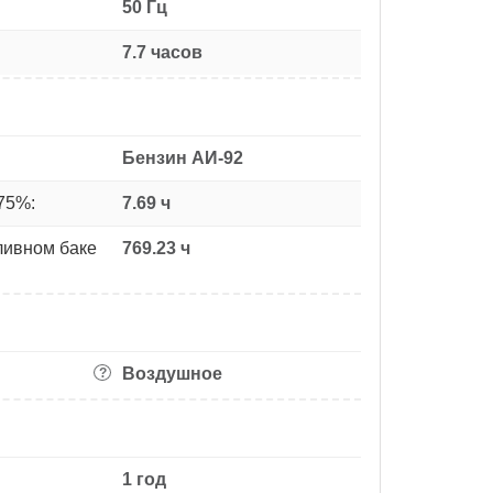
50 Гц
7.7 часов
Бензин АИ-92
75%:
7.69 ч
ливном баке
769.23 ч
Воздушное
?
1 год