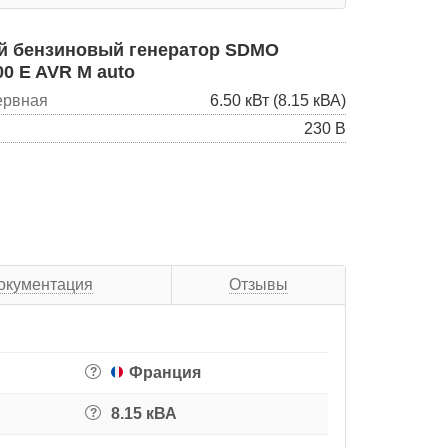
 бензиновый генератор SDMO
0 E AVR M auto
ервная
6.50 кВт (8.15 кВА)
230 В
окументация
Отзывы
Франция
?
8.15 кВА
?