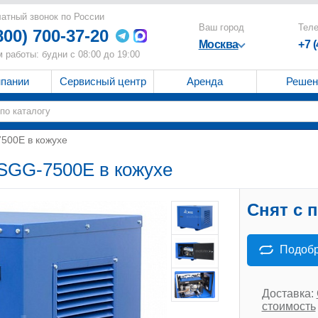
атный звонок по России
Ваш город
Тел
800) 700-37-20
Москва
+7 
 работы: будни с 08:00 до 19:00
мпании
Сервисный центр
Аренда
Решен
500Е в кожухе
SGG-7500Е в кожухе
Снят с 
Подобр
Доставка:
стоимость