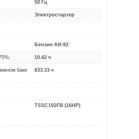
50 Гц
Электростартер
Бензин АИ-92
75%:
10.42 ч
ливном баке
833.33 ч
TSSC192FB (16HP)