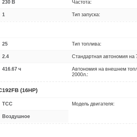
230 В
Частота:
1
Тип запуска:
25
Тип топлива:
2.4
Стандартная автономия на 
416.67 ч
Автономия на внешнем топ
2000л.:
C192FB (16HP)
ТСС
Модель двигателя:
Воздушное