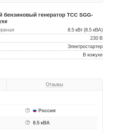
 бензиновый генератор ТСС SGG-
ухе
ервная
8.5 кВт (8.5 кВА)
230 В
Электростартер
В кожухе
Отзывы
Россия
?
8.5 кВА
?