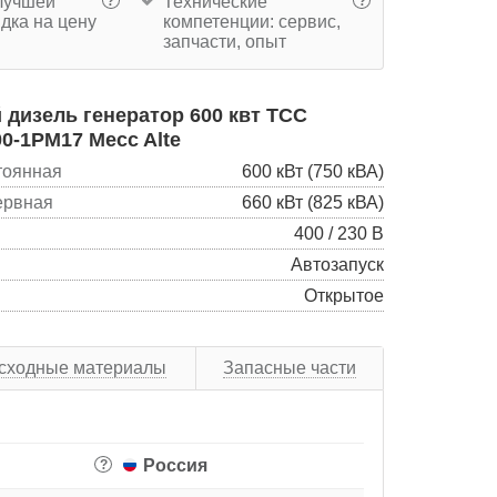
учшей
Технические
?
?
дка на цену
компетенции: сервис,
запчасти, опыт
дизель генератор 600 квт ТСС
0-1РМ17 Mecc Alte
тоянная
600 кВт (750 кВА)
ервная
660 кВт (825 кВА)
400 / 230 В
Автозапуск
Открытое
сходные материалы
Запасные части
Россия
?