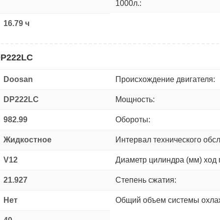
1000л.:
16.79 ч
DP222LC
Doosan
Происхождение двигателя:
DP222LC
Мощность:
982.99
Обороты:
Жидкостное
Интервал технического обс
V12
Диаметр цилиндра (мм) ход 
21.927
Степень сжатия:
Нет
Общий объем системы охлаж