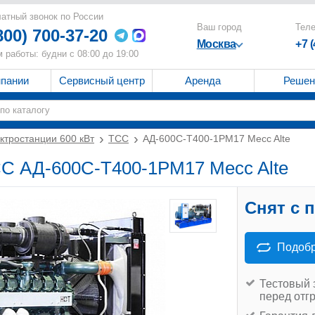
атный звонок по России
Ваш город
Тел
800) 700-37-20
Москва
+7 
 работы: будни с 08:00 до 19:00
мпании
Сервисный центр
Аренда
Решен
ктростанции 600 кВт
ТСС
АД-600С-Т400-1РМ17 Mecc Alte
СС АД-600С-Т400-1РМ17 Mecc Alte
Снят с 
Подобр
Тестовый 
перед отг