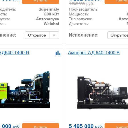
4 919 000
руб.
одитель:
Supermaly
Производитель:
сть:
600 кВт
Мощность:
пуска:
Автозапуск
Тип запуска:
Авто
ель:
Weichai
Двигатель:
нение:
Исполнение:
Открытое
Открыто
 АД640-Т400-R
Амперос АД 640-Т400 B
2 000
5 495 000
руб.
руб.
Купить
Купит