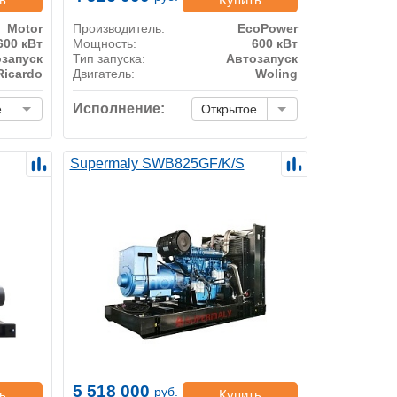
Motor
Производитель:
EcoPower
600 кВт
Мощность:
600 кВт
запуск
Тип запуска:
Автозапуск
Ricardo
Двигатель:
Woling
Исполнение:
е
Открытое
Supermaly SWB825GF/K/S
5 518 000
руб.
ь
Купить