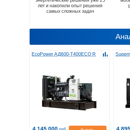
энергетические решения уже 25
моб
лет и накопили опыт решения
самых сложных задач
Ана
EcoPower АД600-T400ECO R
Super
4 145 000
4 89
руб.
Купить