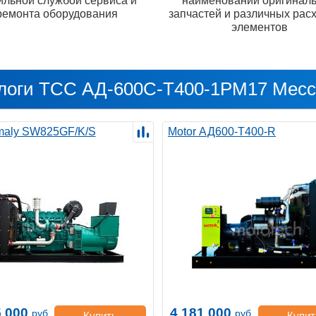
ильной службой сервиса и
наименований оригинал
ремонта оборудования
запчастей и различных рас
элементов
логи ТСС АД-600С-Т400-1РМ17 Mecc 
maly SW825GF/K/S
Motor АД600-Т400-R
5 000
4 181 000
руб.
руб.
Купить
Купит