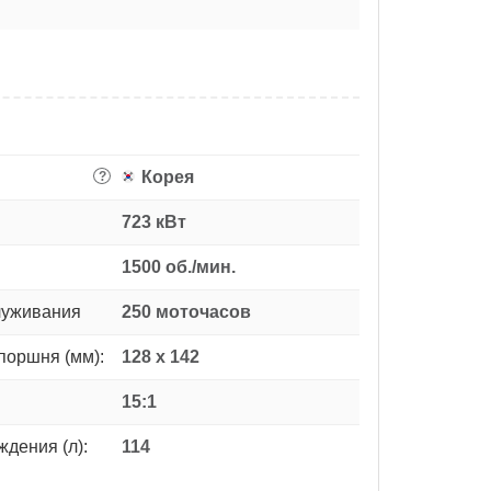
Корея
?
723 кВт
1500 об./мин.
луживания
250 моточасов
поршня (мм):
128 x 142
15:1
дения (л):
114