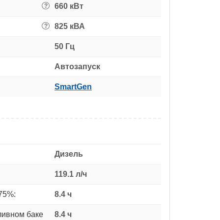
660 кВт
?
825 кВА
?
50 Гц
Автозапуск
SmartGen
Дизель
119.1 л/ч
75%:
8.4 ч
ливном баке
8.4 ч