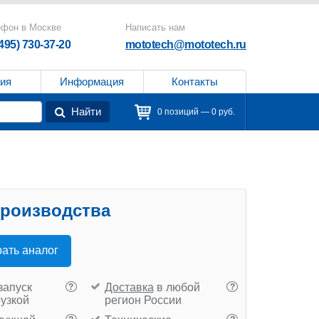
ефон в Москве
Написать нам
(495) 730-37-20
mototech@mototech.ru
ия
Информация
Контакты
Найти
0 позиций — 0 руб.
производства
ать аналог
запуск
Доставка
в любой
?
?
рузкой
регион России