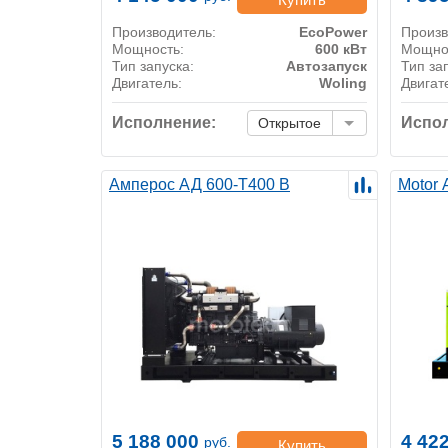
Производитель:
EcoPower
Произв
Мощность:
600 кВт
Мощно
Тип запуска:
Автозапуск
Тип за
Двигатель:
Woling
Двигат
Исполнение:
Испол
Открытое
Амперос АД 600-Т400 B
Motor
5 188 000
4 42
руб.
Купить