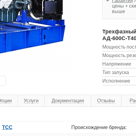
Гарантия
л
цены + ски
выше
Трехфазный 
АД-600С-Т40
Мощность пос
Мощность рез
Напряжение
Тип запуска
Исполнение
Опции
Услуги
Документация
Отзывы
Ра
ТСС
Происхождение бренда: