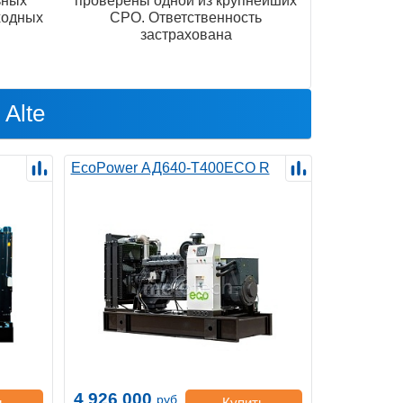
ьных
проверены одной из крупнейших
ходных
СРО. Ответственность
застрахована
Alte
EcoPower АД640-T400ECO R
4 926 000
руб.
ь
Купить