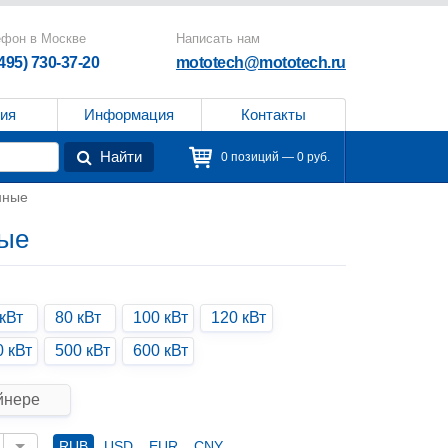
ефон в Москве
Написать нам
(495) 730-37-20
mototech@mototech.ru
ия
Информация
Контакты
Найти
0 позиций — 0 руб.
нные
ные
кВт
80 кВт
100 кВт
120 кВт
0 кВт
500 кВт
600 кВт
йнере
RUB
USD
EUR
CNY