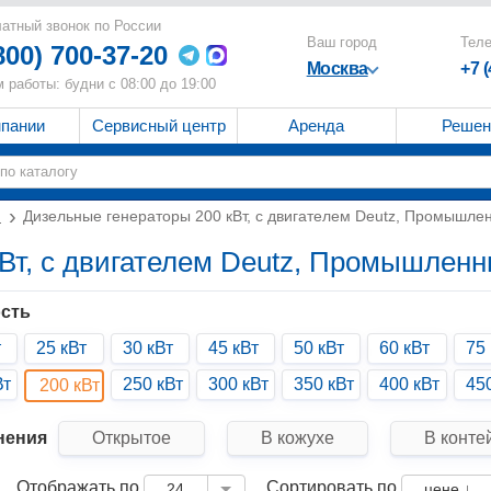
атный звонок по России
Ваш город
Тел
800) 700-37-20
Москва
+7 
 работы: будни с 08:00 до 19:00
мпании
Сервисный центр
Аренда
Решен
и
Дизельные генераторы 200 кВт, с двигателем Deutz, Промышле
Вт, с двигателем Deutz, Промышлен
сть
т
25 кВт
30 кВт
45 кВт
50 кВт
60 кВт
75 
Вт
250 кВт
300 кВт
350 кВт
400 кВт
45
200 кВт
нения
Открытое
В кожухе
В конте
Отображать по
Сортировать по
24
цене ↓