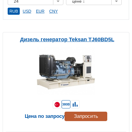
24
цене ↓
RUB
USD
EUR
CNY
Дизель генератор Teksan TJ60BD5L
380В
Цена по запросу
Запросить