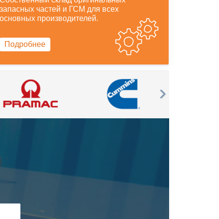
запасных частей и ГСМ для всех
основных производителей.
Подробнее