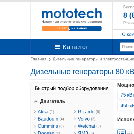
Беспл
8 (
Режим
О ко
Каталог
Главная
Дизельные генераторы и электростанци
Дизельные генераторы 80 кВ
Мощно
Быстрый подбор оборудования
75 кВ
Двигатель
450 к
Aksa
Ricardo
(1)
(8)
Baudouin
Volvo
Испол
(4)
(2)
Cummins
Weichai
(6)
(3)
Doosan
ЯМЗ
(4)
(6)