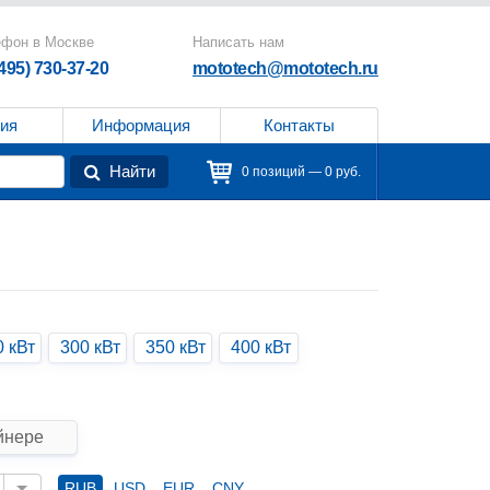
ефон в Москве
Написать нам
(495) 730-37-20
mototech@mototech.ru
ия
Информация
Контакты
Найти
0 позиций — 0 руб.
0 кВт
300 кВт
350 кВт
400 кВт
йнере
RUB
USD
EUR
CNY