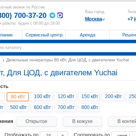
атный звонок по России
Ваш город
Тел
800) 700-37-20
Москва
+7 
 работы: будни с 08:00 до 19:00
мпании
Сервисный центр
Аренда
Решен
и
Дизельные генераторы 80 кВт, Для ЦОД, с двигателем Yuchai
т, Для ЦОД, с двигателем Yuchai
сть
т
100 кВт
120 кВт
150 кВт
200 кВт
25
80 кВт
Вт
500 кВт
600 кВт
700 кВт
800 кВт
нения
Открытое
В кожухе
В конте
Отображать по
Сортировать по
24
цене ↓