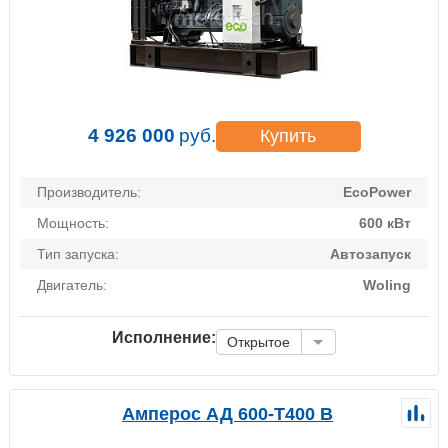
4 926 000
руб.
Купить
Производитель:
EcoPower
Мощность:
600 кВт
Тип запуска:
Автозапуск
Двигатель:
Woling
Исполнение:
Открытое
Амперос АД 600-Т400 B