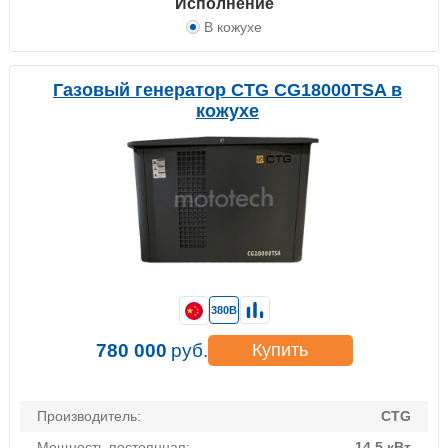
Исполнение
В кожухе
Газовый генератор CTG CG18000TSA в
кожухе
380В
780 000
руб.
Купить
Производитель:
CTG
Мощность постоянная:
14.5 кВт