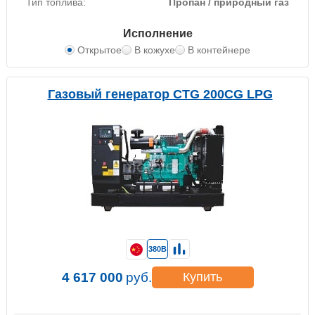
Тип топлива:
Пропан / природный газ
Исполнение
Открытое
В кожухе
В контейнере
Газовый генератор CTG 200CG LPG
380В
4 617 000
руб.
Купить