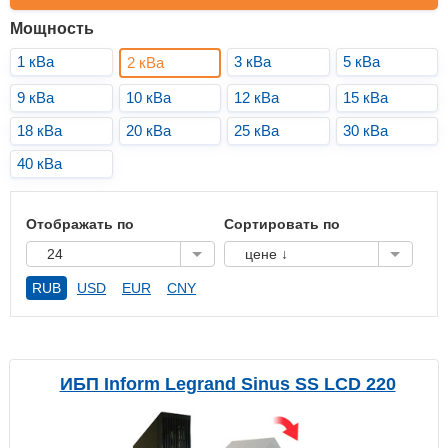
Мощность
1 кВа
3 кВа
5 кВа
2 кВа
9 кВа
10 кВа
12 кВа
15 кВа
18 кВа
20 кВа
25 кВа
30 кВа
40 кВа
Отображать по
Сортировать по
24
цене ↓
RUB
USD
EUR
CNY
ИБП Inform Legrand Sinus SS LCD 220