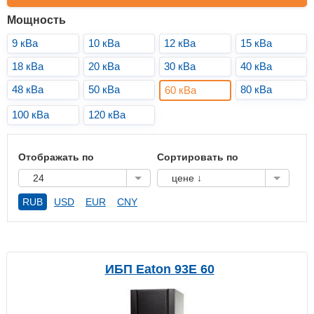
Мощность
9 кВа
10 кВа
12 кВа
15 кВа
18 кВа
20 кВа
30 кВа
40 кВа
48 кВа
50 кВа
80 кВа
60 кВа
100 кВа
120 кВа
Отображать по
Сортировать по
24
цене ↓
RUB
USD
EUR
CNY
ИБП Eaton 93E 60