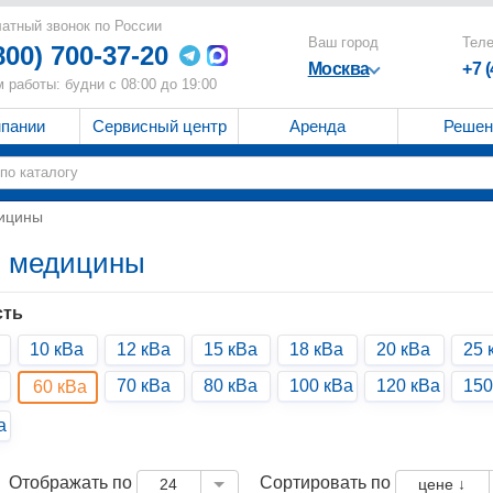
атный звонок по России
Ваш город
Тел
800) 700-37-20
Москва
+7 
 работы: будни с 08:00 до 19:00
мпании
Сервисный центр
Аренда
Решен
дицины
я медицины
ть
10 кВа
12 кВа
15 кВа
18 кВа
20 кВа
25 
70 кВа
80 кВа
100 кВа
120 кВа
150
60 кВа
а
Отображать по
Сортировать по
24
цене ↓