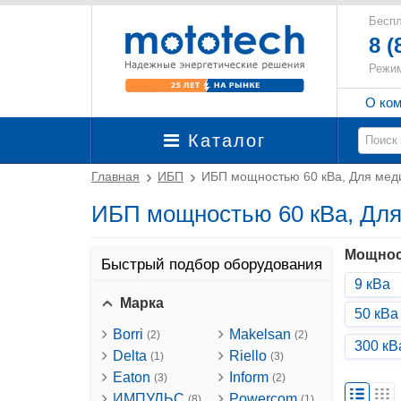
Беспл
8 (
Режим
О ко
Каталог
Главная
ИБП
ИБП мощностью 60 кВа, Для ме
ИБП мощностью 60 кВа, Дл
Мощнос
Быстрый подбор оборудования
9 кВа
Марка
50 кВа
Borri
Makelsan
(2)
(2)
300 кВ
Delta
Riello
(1)
(3)
Eaton
Inform
(3)
(2)
ИМПУЛЬС
Powercom
(8)
(1)