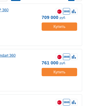
P 360
380В
709 000
руб.
Купить
ndart 360
380В
761 000
руб.
Купить
380В