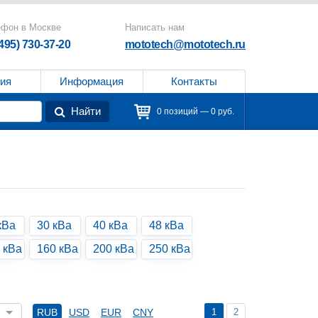
ефон в Москве
Написать нам
(495) 730-37-20
mototech@mototech.ru
ия
Информация
Контакты
Найти
0 позиций — 0 руб.
кВа
30 кВа
40 кВа
48 кВа
 кВа
160 кВа
200 кВа
250 кВа
1
2
RUB
USD
EUR
CNY