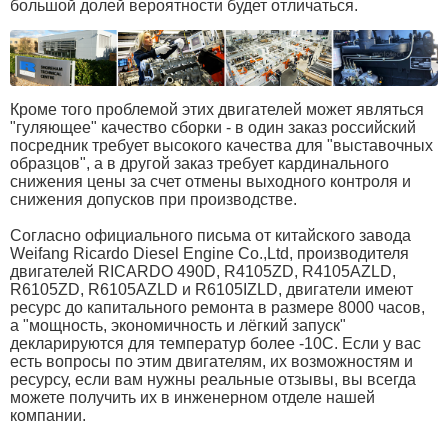
большой долей вероятности будет отличаться.
Кроме того проблемой этих двигателей может являться
"гуляющее" качество сборки - в один заказ российский
посредник требует высокого качества для "выставочных
образцов", а в другой заказ требует кардинального
снижения цены за счет отмены выходного контроля и
снижения допусков при производстве.
Согласно официального письма от китайского завода
Weifang Ricardo Diesel Engine Co.,Ltd, производителя
двигателей RICARDO 490D, R4105ZD, R4105AZLD,
R6105ZD, R6105AZLD и R6105IZLD, двигатели имеют
ресурс до капитального ремонта в размере 8000 часов,
а "мощность, экономичность и лёгкий запуск"
декларируются для температур более -10С. Если у вас
есть вопросы по этим двигателям, их возможностям и
ресурсу, если вам нужны реальные отзывы, вы всегда
можете получить их в инженерном отделе нашей
компании.