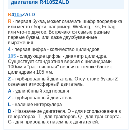
двигателя R4105ZALD
R
4
105
Z
AL
D
R
- первая буква, может означать шифр посредника
или место сборки, например, Weifang, Tss, Fubag
или что-то другое. Встречаются самые разные
первые буквы, или даже двухбуквенные
выражения.
4
- первая цифра - количество цилиндров
105
- следующие цифры - диаметр цилиндра.
Существует стандартная версия с цилиндрами
100мм и "расточенная" версия в том же блоке с
цилиндрами 105 мм.
Z
- турбированный двигатель. Отсутствие буквы Z
означает атмосферный двигатель.
A
- удлинённый ход поршня
Z
- турбированный двигатель
L
- наличие интеркулера
D
- Назначение двигателя. D - для использования в
генераторах. T - для тракторов. Q - для транспорта.
G - для приводных наземных двигателей.