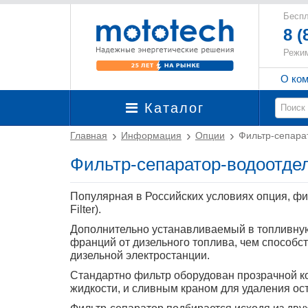
Беспл
8 (
Режим
О ко
Каталог
Главная
Информация
Опции
Фильтр-сепара
Фильтр-сепаратор-водоотде
Популярная в Российских условиях опция, фи
Filter).
Дополнительно устанавливаемый в топливную
франций от дизельного топлива, чем способс
дизельной электростанции.
Стандартно фильтр оборудован прозрачной к
жидкости, и сливным краном для удаления ост