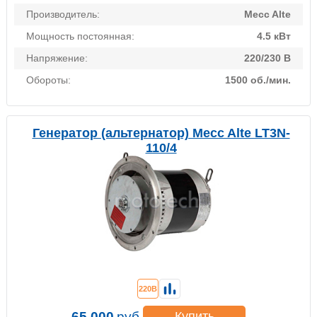
Производитель:
Mecc Alte
Мощность постоянная:
4.5 кВт
Напряжение:
220/230 В
Обороты:
1500 об./мин.
Генератор (альтернатор) Mecc Alte LT3N-
110/4
220В
65 000
руб.
Купить