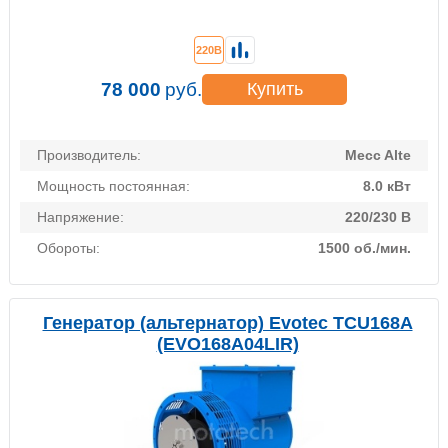
220В
78 000
руб.
Купить
Производитель:
Mecc Alte
Мощность постоянная:
8.0 кВт
Напряжение:
220/230 В
Обороты:
1500 об./мин.
Генератор (альтернатор) Evotec TCU168A
(EVO168A04LIR)