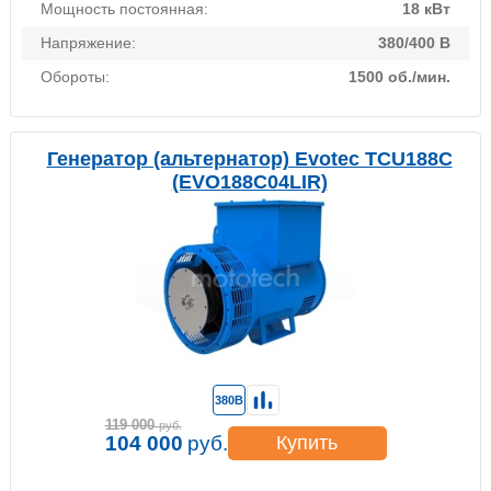
Мощность постоянная:
18 кВт
Напряжение:
380/400 В
Обороты:
1500 об./мин.
Генератор (альтернатор) Evotec TCU188C
(EVO188C04LIR)
380В
119 000
руб.
104 000
руб.
Купить