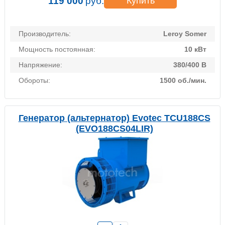
119 000
руб.
Купить
Производитель:
Leroy Somer
Мощность постоянная:
10 кВт
Напряжение:
380/400 В
Обороты:
1500 об./мин.
Генератор (альтернатор) Evotec TCU188CS
(EVO188CS04LIR)