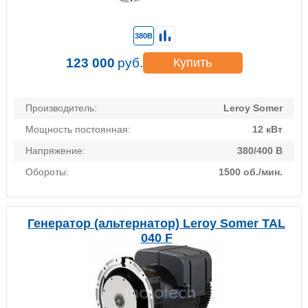
380В
123 000
руб.
Купить
Производитель:
Leroy Somer
Мощность постоянная:
12 кВт
Напряжение:
380/400 В
Обороты:
1500 об./мин.
Генератор (альтернатор) Leroy Somer TAL
040 F