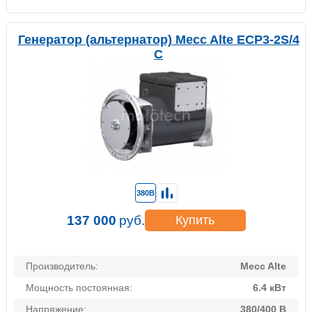
Генератор (альтернатор) Mecc Alte ECP3-2S/4
C
380В
137 000
руб.
Купить
Производитель:
Mecc Alte
Мощность постоянная:
6.4 кВт
Напряжение:
380/400 В