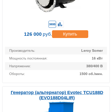
380В
126 000
руб.
Купить
Производитель:
Leroy Somer
Мощность постоянная:
16 кВт
Напряжение:
380/400 В
Обороты:
1500 об./мин.
Генератор (альтернатор) Evotec TCU188D
(EVO188D04LIR)