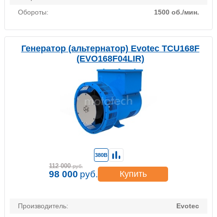
Обороты:
1500 об./мин.
Генератор (альтернатор) Evotec TCU168F
(EVO168F04LIR)
380В
112 000
руб.
98 000
руб.
Купить
Производитель:
Evotec