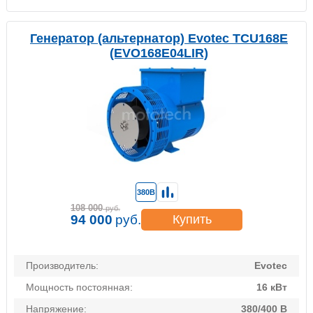
Генератор (альтернатор) Evotec TCU168E
(EVO168E04LIR)
380В
108 000
руб.
94 000
руб.
Купить
Производитель:
Evotec
Мощность постоянная:
16 кВт
Напряжение:
380/400 В