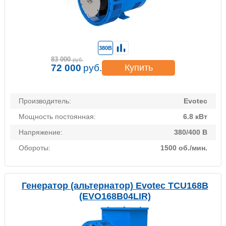
380В
83 000
руб.
72 000
руб.
Купить
Производитель:
Evotec
Мощность постоянная:
6.8 кВт
Напряжение:
380/400 В
Обороты:
1500 об./мин.
Генератор (альтернатор) Evotec TCU168B
(EVO168B04LIR)