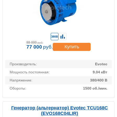
380В
88 000
руб.
77 000
руб.
Купить
Производитель:
Evotec
Мощность постоянная:
9.04 кВт
Напряжение:
380/400 В
Обороты:
1500 об./мин.
Генератор (альтернатор) Evotec TCU168C
(EVO168C04LIR)