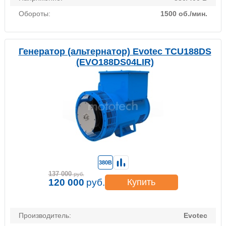
Обороты:
1500 об./мин.
Генератор (альтернатор) Evotec TCU188DS
(EVO188DS04LIR)
380В
137 000
руб.
120 000
руб.
Купить
Производитель:
Evotec