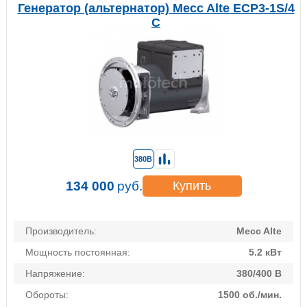
Генератор (альтернатор) Mecc Alte ECP3-1S/4
C
380В
134 000
руб.
Купить
Производитель:
Mecc Alte
Мощность постоянная:
5.2 кВт
Напряжение:
380/400 В
Обороты:
1500 об./мин.