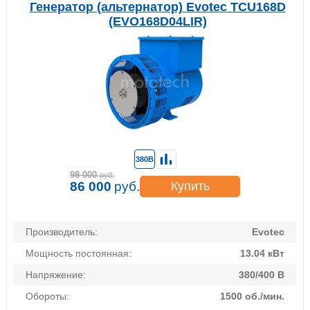
Генератор (альтернатор) Evotec TCU168D
(EVO168D04LIR)
380В
98 000
руб.
86 000
руб.
Купить
Производитель:
Evotec
Мощность постоянная:
13.04 кВт
Напряжение:
380/400 В
Обороты:
1500 об./мин.