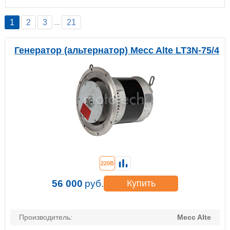
1
2
3
21
…
Генератор (альтернатор) Mecc Alte LT3N-75/4
220В
56 000
руб.
Купить
Производитель:
Mecc Alte