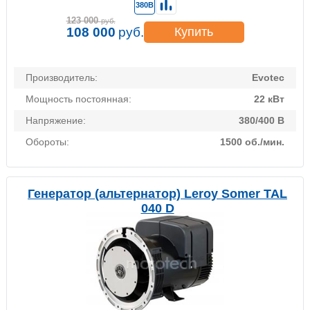
380В
123 000
руб.
108 000
руб.
Купить
Производитель:
Evotec
Мощность постоянная:
22 кВт
Напряжение:
380/400 В
Обороты:
1500 об./мин.
Генератор (альтернатор) Leroy Somer TAL
040 D