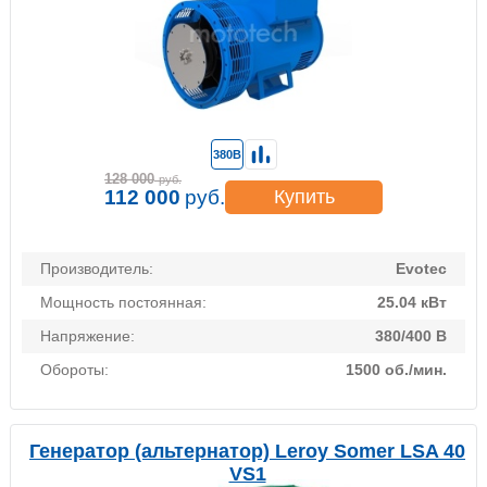
380В
128 000
руб.
112 000
руб.
Купить
Производитель:
Evotec
Мощность постоянная:
25.04 кВт
Напряжение:
380/400 В
Обороты:
1500 об./мин.
Генератор (альтернатор) Leroy Somer LSA 40
VS1