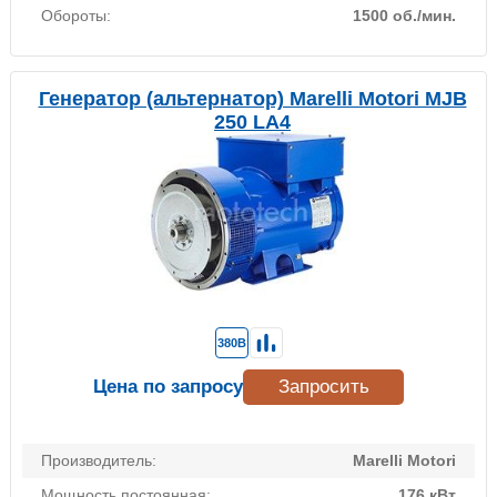
Обороты:
1500 об./мин.
Генератор (альтернатор) Marelli Motori MJB
250 LA4
380В
Цена по запросу
Запросить
Производитель:
Marelli Motori
Мощность постоянная:
176 кВт