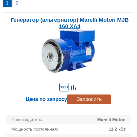
1
2
Генератор (альтернатор) Marelli Motori MJB
160 XA4
380В
Цена по запросу
Запросить
Производитель:
Marelli Motori
Мощность постоянная:
11.2 кВт