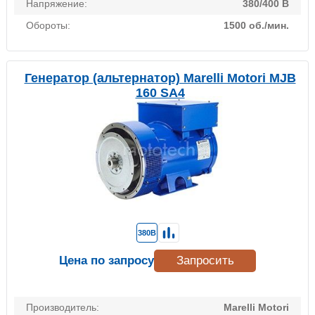
Напряжение:
380/400 В
Обороты:
1500 об./мин.
Генератор (альтернатор) Marelli Motori MJB
160 SA4
380В
Цена по запросу
Запросить
Производитель:
Marelli Motori