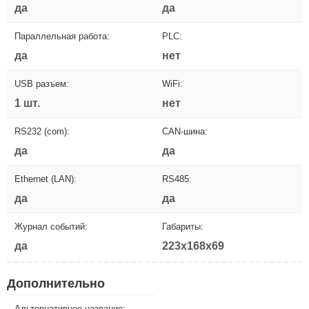
да
да
Параллельная работа:
PLC:
да
нет
USB разъем:
WiFi:
1 шт.
нет
RS232 (com):
CAN-шина:
да
да
Ethernet (LAN):
RS485:
да
да
Журнал событий:
Габариты:
да
223x168x69
Дополнительно
Альтернативное название: