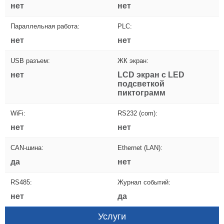
нет
нет
Параллельная работа:
PLC:
нет
нет
USB разъем:
ЖК экран:
нет
LCD экран с LED
подсветкой
пиктограмм
WiFi:
RS232 (com):
нет
нет
CAN-шина:
Ethernet (LAN):
да
нет
RS485:
Журнал событий:
нет
да
Услуги