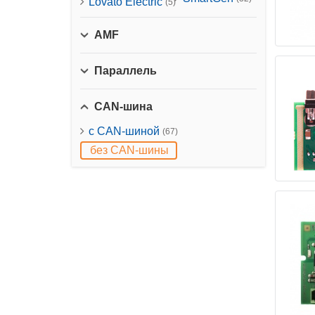
Lovato Electric
(5)
AMF
Параллель
CAN-шина
с CAN-шиной
(67)
без CAN-шины