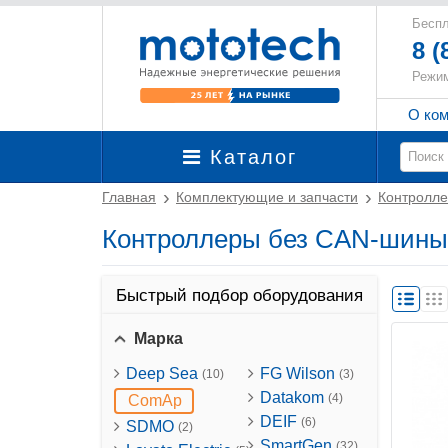
Беспл
8 (
Режим
О ко
Каталог
Главная
Комплектующие и запчасти
Контролле
Контроллеры без CAN-шины
Быстрый подбор оборудования
Марка
Deep Sea
FG Wilson
(10)
(3)
Datakom
(4)
ComAp
DEIF
(6)
SDMO
(2)
SmartGen
(32)