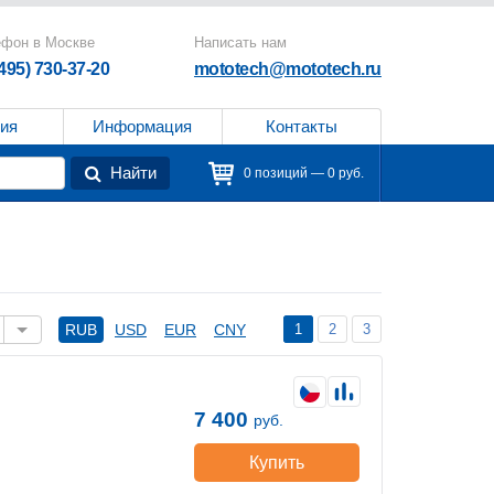
ефон в Москве
Написать нам
(495) 730-37-20
mototech@mototech.ru
ия
Информация
Контакты
Найти
0 позиций — 0 руб.
1
2
3
RUB
USD
EUR
CNY
7 400
руб.
Купить