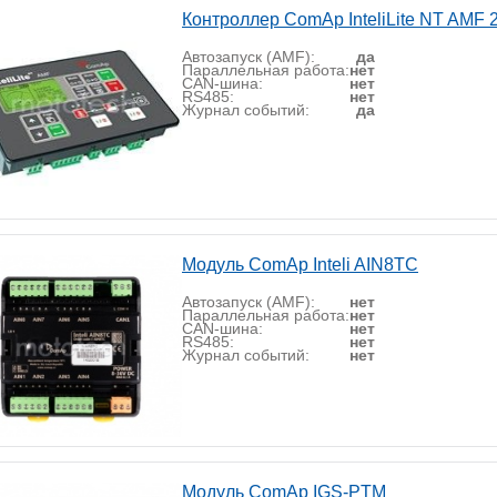
Контроллер ComAp InteliLite NT AMF 
Автозапуск (AMF):
да
Параллельная работа:
нет
CAN-шина:
нет
RS485:
нет
Журнал событий:
да
Модуль ComAp Inteli AIN8TC
Автозапуск (AMF):
нет
Параллельная работа:
нет
CAN-шина:
нет
RS485:
нет
Журнал событий:
нет
Модуль ComAp IGS-PTM