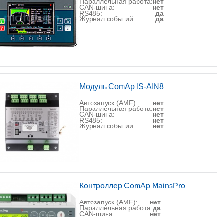
Параллельная работа:
нет
CAN-шина:
нет
RS485:
да
Журнал событий:
да
Модуль ComAp IS-AIN8
Автозапуск (AMF):
нет
Параллельная работа:
нет
CAN-шина:
нет
RS485:
нет
Журнал событий:
нет
Контроллер ComAp MainsPro
Автозапуск (AMF):
нет
Параллельная работа:
да
CAN-шина:
нет