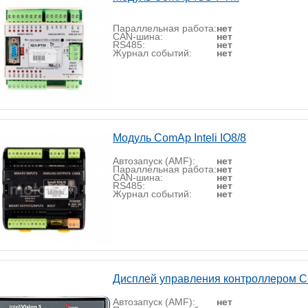
Параллельная работа:
нет
CAN-шина:
нет
RS485:
нет
Журнал событий:
нет
Модуль ComAp Inteli IO8/8
Автозапуск (AMF):
нет
Параллельная работа:
нет
CAN-шина:
нет
RS485:
нет
Журнал событий:
нет
Дисплей управления контроллером Com
Автозапуск (AMF):
нет