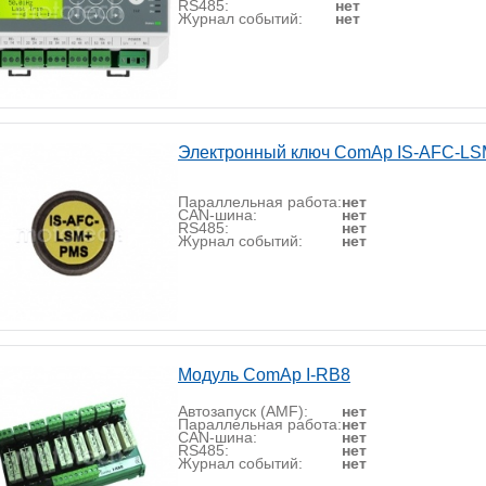
RS485:
нет
Журнал событий:
нет
Электронный ключ ComAp IS-AFC-L
Параллельная работа:
нет
CAN-шина:
нет
RS485:
нет
Журнал событий:
нет
Модуль ComAp I-RB8
Автозапуск (AMF):
нет
Параллельная работа:
нет
CAN-шина:
нет
RS485:
нет
Журнал событий:
нет