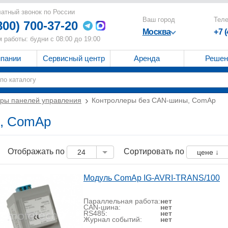
атный звонок по России
Ваш город
Тел
800) 700-37-20
Москва
+7 
 работы: будни с 08:00 до 19:00
мпании
Сервисный центр
Аренда
Решен
ры панелей управления
Контроллеры без CAN-шины, ComAp
, ComAp
Отображать по
Сортировать по
24
цене ↓
Модуль ComAp IG-AVRI-TRANS/100
Параллельная работа:
нет
CAN-шина:
нет
RS485:
нет
Журнал событий:
нет