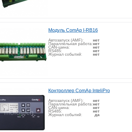
Модуль ComAp I-RB16
Автозапуск (AMF):
нет
Параллельная работа:
нет
CAN-шина:
нет
RS485:
нет
Журнал событий:
нет
Контроллер ComAp InteliPro
Автозапуск (AMF):
нет
Параллельная работа:
нет
CAN-шина:
нет
RS485:
нет
Журнал событий:
да