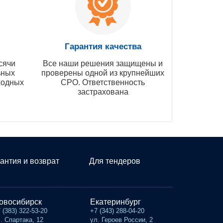
Гарантия качества
сячи
Все наши решения защищены и
ьных
проверены одной из крупнейших
ходных
СРО. Ответственность
застрахована
антия и возврат
Для тендеров
овосибирск
Екатеринбург
 (383) 322-53-20
+7 (343) 288-04-20
. Спартака, 12
ул. Героев России, 2