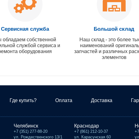
Сервисная служба
Большой склад
 обладаем собственной
Наш склад - это более ты
ильной службой сервиса и
наименований оригинал
ремонта оборудования
запчастей и различных рас
элементов
Где купить?
Оплата
Доставка
Гар
Челябинск
Краснодар
Н
+7 (351) 277-88-20
+7 (861) 212-10-37
+7
ул. Рождественского 13/1
ул. Карасунская 60
ул