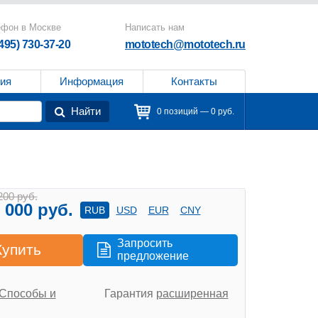
ефон в Москве
Написать нам
(495) 730-37-20
mototech@mototech.ru
ия
Информация
Контакты
Найти
0 позиций — 0 руб.
200 руб.
 000 руб.
RUB
USD
EUR
CNY
Запросить
Купить
предложение
Способы и
Гарантия
расширенная