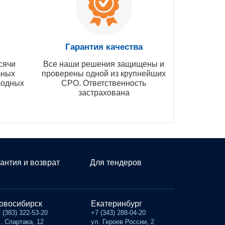
Гарантия качества
сячи
Все наши решения защищены и
ьных
проверены одной из крупнейших
ходных
СРО. Ответственность
застрахована
антия и возврат
Для тендеров
овосибирск
Екатеринбург
 (383) 322-53-20
+7 (343) 288-04-20
. Спартака, 12
ул. Героев России, 2