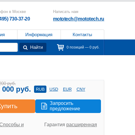
ефон в Москве
Написать нам
(495) 730-37-20
mototech@mototech.ru
ия
Информация
Контакты
Найти
0 позиций — 0 руб.
200 руб.
 000 руб.
RUB
USD
EUR
CNY
Запросить
Купить
предложение
Способы и
Гарантия
расширенная