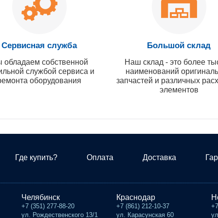
Сервисная служба
Большой склад
 обладаем собственной
Наш склад - это более ты
ильной службой сервиса и
наименований оригинал
ремонта оборудования
запчастей и различных рас
элементов
Где купить?
Оплата
Доставка
Гар
Челябинск
Краснодар
Н
+7 (351) 277-88-20
+7 (861) 212-10-37
+7
ул. Рождественского 13/1
ул. Карасунская 60
ул