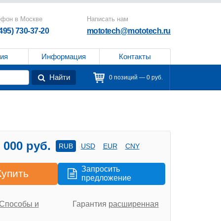
ефон в Москве
Написать нам
(495) 730-37-20
mototech@mototech.ru
ия
Информация
Контакты
Найти
0 позиций — 0 руб.
 000 руб.
RUB
USD
EUR
CNY
Запросить
Купить
предложение
Способы и
Гарантия
расширенная