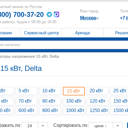
атный звонок по России
Ваш город
Тел
800) 700-37-20
Москва
+7 
 работы: будни с 08:00 до 19:00
мпании
Сервисный центр
Аренда
Решен
торы напряжения 15 кВт, Delta
5 кВт, Delta
кВт
5 кВт
10 кВт
20 кВт
25 кВт
15 кВт
 кВт
70 кВт
80 кВт
100 кВт
120 кВт
150 кВ
0 кВт
600 кВт
800 кВт
1000 кВт
1250 кВт
1500 к
ражать по
Сортировать по
24
цене ↓