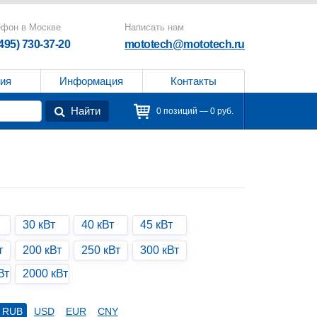
ефон в Москве
Написать нам
(495) 730-37-20
mototech@mototech.ru
ия
Информация
Контакты
Найти
0 позиций — 0 руб.
30 кВт
40 кВт
45 кВт
т
200 кВт
250 кВт
300 кВт
Вт
2000 кВт
RUB
USD
EUR
CNY