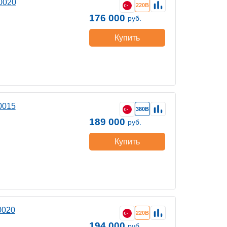
0020
220В
176 000
руб.
Купить
0015
380В
189 000
руб.
Купить
0020
220В
194 000
руб.