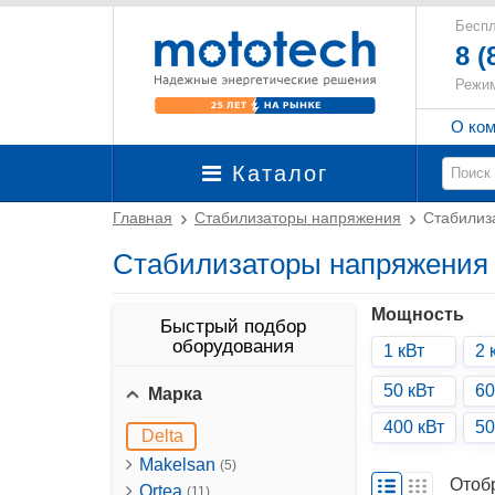
Беспл
8 (
Режим
О ко
Каталог
Главная
Стабилизаторы напряжения
Стабилиза
Стабилизаторы напряжения 1
Мощность
Быстрый подбор
оборудования
1 кВт
2 
50 кВт
60
Марка
400 кВт
50
Delta
Makelsan
(5)
Отоб
Ortea
(11)