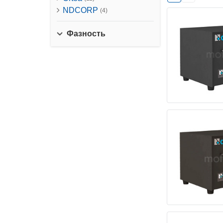
NDCORP
(4)
Фазность