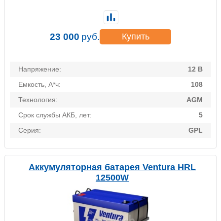
23 000
руб.
Купить
Напряжение:
12 В
Емкость, А*ч:
108
Технология:
AGM
Срок службы АКБ, лет:
5
Серия:
GPL
Аккумуляторная батарея Ventura HRL
12500W