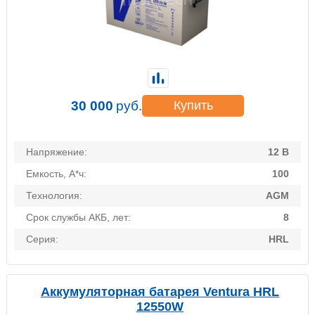
30 000
руб.
Купить
Напряжение:
12 В
Емкость, А*ч:
100
Технология:
AGM
Срок службы АКБ, лет:
8
Серия:
HRL
Аккумуляторная батарея Ventura HRL
12550W