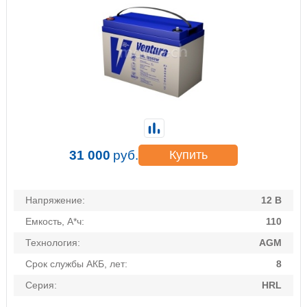
31 000
руб.
Купить
Напряжение:
12 В
Емкость, А*ч:
110
Технология:
AGM
Срок службы АКБ, лет:
8
Серия:
HRL