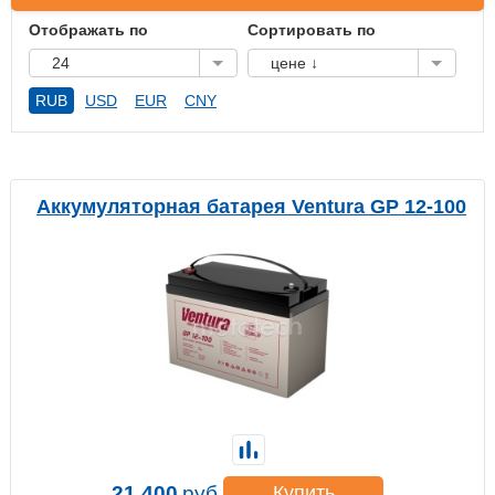
Отображать по
Сортировать по
24
цене ↓
RUB
USD
EUR
CNY
Аккумуляторная батарея Ventura GP 12-100
21 400
руб.
Купить