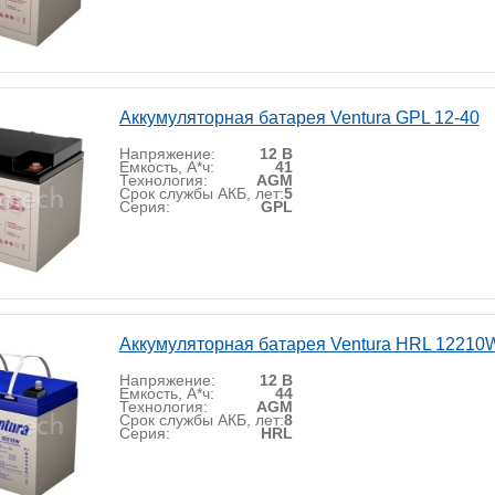
Аккумуляторная батарея Ventura GPL 12-40
Напряжение:
12 В
Емкость, А*ч:
41
Технология:
AGM
Срок службы АКБ, лет:
5
Серия:
GPL
Аккумуляторная батарея Ventura HRL 12210
Напряжение:
12 В
Емкость, А*ч:
44
Технология:
AGM
Срок службы АКБ, лет:
8
Серия:
HRL