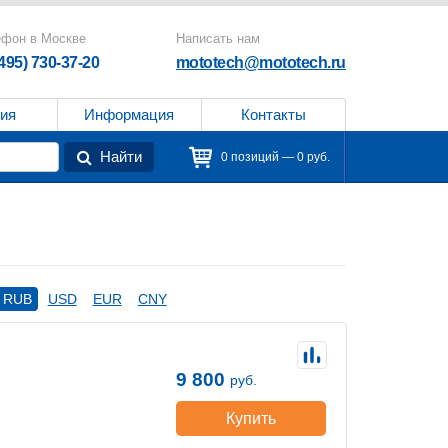
ефон в Москве
Написать нам
(495) 730-37-20
mototech@mototech.ru
ия
Информация
Контакты
Найти
0 позиций — 0 руб.
RUB
USD
EUR
CNY
9 800
руб.
Купить