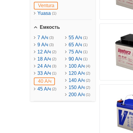
Ventura
Yuasa
(1)
Емкость
7 А/ч
55 А/ч
(3)
(1)
9 А/ч
65 А/ч
(3)
(1)
12 А/ч
75 А/ч
(2)
(1)
18 А/ч
90 А/ч
(2)
(1)
24 А/ч
100 А/ч
(3)
(4)
33 А/ч
120 А/ч
(1)
(2)
140 А/ч
(2)
40 А/ч
150 А/ч
(2)
45 А/ч
(2)
200 А/ч
(1)