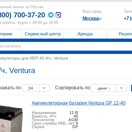
атный звонок по России
Ваш город
Тел
800) 700-37-20
Москва
+7 
 работы: будни с 08:00 до 19:00
мпании
Сервисный центр
Аренда
Решен
умуляторы для ИБП 40 А/ч, Ventura
ч, Ventura
ражать по
Сортировать по
24
цене ↓
Аккумуляторная батарея Ventura GP 12-40
Напряжение:
12 В
Емкость, А*ч:
40
Технология:
AGM
Срок службы АКБ, лет:
5
Серия:
GP