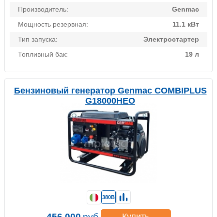
Производитель:
Genmac
Мощность резервная:
11.1 кВт
Тип запуска:
Электростартер
Топливный бак:
19 л
Бензиновый генератор Genmac COMBIPLUS
G18000HEO
380В
456 000
руб.
Купить