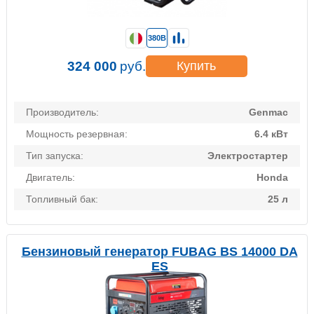
380В
324 000
руб.
Купить
Производитель:
Genmac
Мощность резервная:
6.4 кВт
Тип запуска:
Электростартер
Двигатель:
Honda
Топливный бак:
25 л
Бензиновый генератор FUBAG BS 14000 DA
ES