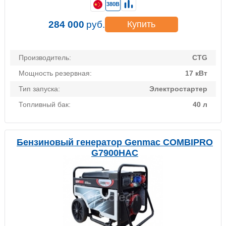
380В
284 000
руб.
Купить
Производитель:
CTG
Мощность резервная:
17 кВт
Тип запуска:
Электростартер
Топливный бак:
40 л
Бензиновый генератор Genmac COMBIPRO
G7900HAC