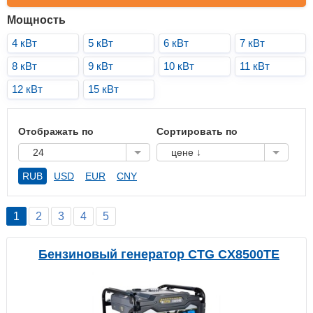
Мощность
4 кВт
5 кВт
6 кВт
7 кВт
8 кВт
9 кВт
10 кВт
11 кВт
12 кВт
15 кВт
Отображать по
Сортировать по
24
цене ↓
RUB
USD
EUR
CNY
1
2
3
4
5
Бензиновый генератор CTG CX8500TE