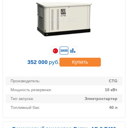
380В
352 000
руб.
Купить
Производитель:
CTG
Мощность резервная:
10 кВт
Тип запуска:
Электростартер
Топливный бак:
40 л