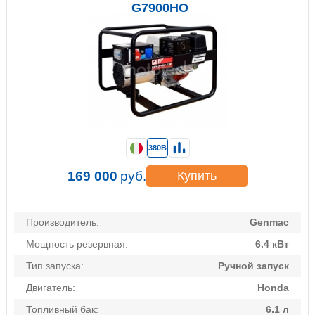
G7900HO
380В
169 000
руб.
Купить
Производитель:
Genmac
Мощность резервная:
6.4 кВт
Тип запуска:
Ручной запуск
Двигатель:
Honda
Топливный бак:
6.1 л