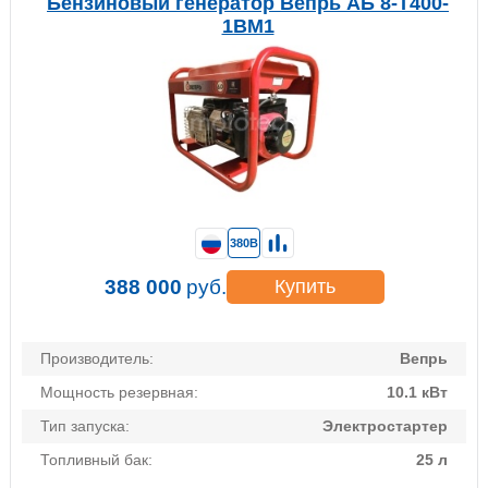
Бензиновый генератор Вепрь АБ 8-Т400-
1ВМ1
380В
388 000
руб.
Купить
Производитель:
Вепрь
Мощность резервная:
10.1 кВт
Тип запуска:
Электростартер
Топливный бак:
25 л