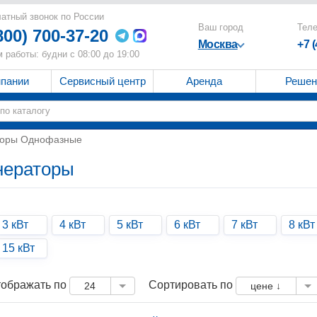
атный звонок по России
Ваш город
Тел
800) 700-37-20
Москва
+7 
 работы: будни с 08:00 до 19:00
мпании
Сервисный центр
Аренда
Решен
торы Однофазные
нераторы
3 кВт
4 кВт
5 кВт
6 кВт
7 кВт
8 кВт
15 кВт
ображать по
Сортировать по
24
цене ↓