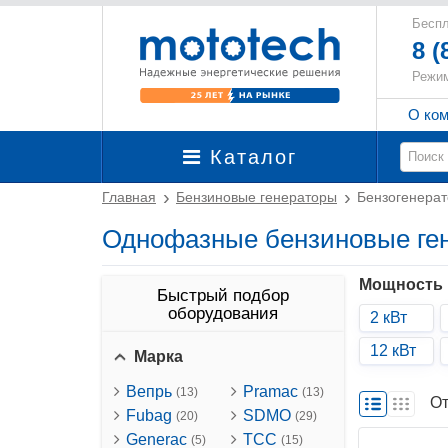
Беспл
8 (
Режим
О ко
Каталог
Главная
Бензиновые генераторы
Бензогенера
Однофазные бензиновые ге
Мощность
Быстрый подбор
оборудования
2 кВт
12 кВт
Марка
Вепрь
Pramac
(13)
(13)
От
Fubag
SDMO
(20)
(29)
Generac
ТСС
(5)
(15)