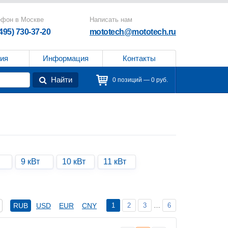
ефон в Москве
Написать нам
(495) 730-37-20
mototech@mototech.ru
ия
Информация
Контакты
Найти
0 позиций — 0 руб.
9 кВт
10 кВт
11 кВт
1
2
3
…
6
RUB
USD
EUR
CNY