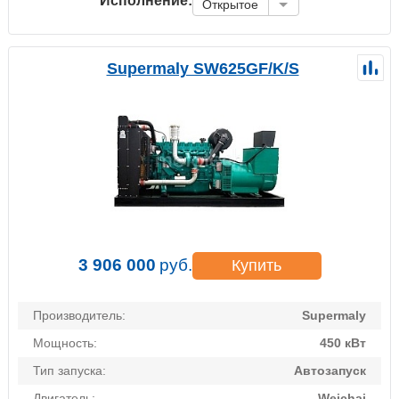
Исполнение:
Открытое
Supermaly SW625GF/K/S
3 906 000
руб.
Купить
Производитель:
Supermaly
Мощность:
450 кВт
Тип запуска:
Автозапуск
Двигатель:
Weichai