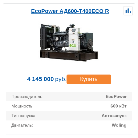
EcoPower АД600-T400ECO R
4 145 000
руб.
Купить
Производитель:
EcoPower
Мощность:
600 кВт
Тип запуска:
Автозапуск
Двигатель:
Woling