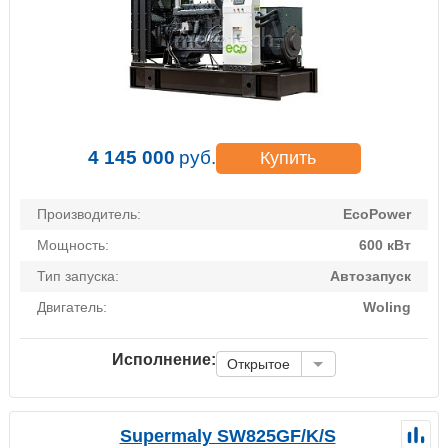
4 145 000
руб.
Купить
Производитель:
EcoPower
Мощность:
600 кВт
Тип запуска:
Автозапуск
Двигатель:
Woling
Исполнение:
Открытое
Supermaly SW825GF/K/S