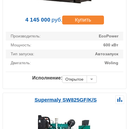
4 145 000
руб.
Купить
Производитель:
EcoPower
Мощность:
600 кВт
Тип запуска:
Автозапуск
Двигатель:
Woling
Исполнение:
Открытое
Supermaly SW825GF/K/S