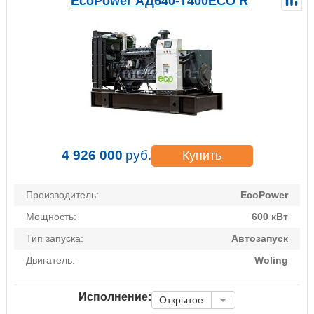
EcoPower АД640-T400ECO R
4 926 000
руб.
Купить
Производитель:
EcoPower
Мощность:
600 кВт
Тип запуска:
Автозапуск
Двигатель:
Woling
Исполнение:
Открытое