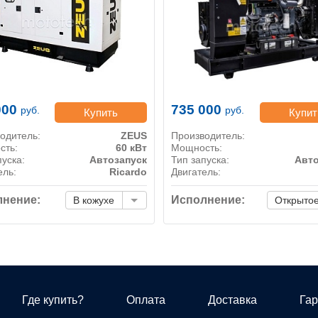
000
735 000
руб.
руб.
Купить
Купит
одитель:
ZEUS
Производитель:
сть:
60 кВт
Мощность:
пуска:
Автозапуск
Тип запуска:
Авто
ель:
Ricardo
Двигатель:
нение:
Исполнение:
В кожухе
Открыто
Где купить?
Оплата
Доставка
Гар