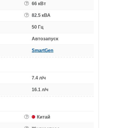
66 кВт
?
82.5 кВА
?
50 Гц
Автозапуск
SmartGen
7.4 л/ч
16.1 л/ч
Китай
?