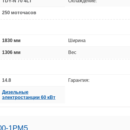
TDY-N 70 4LT
Охлаждение:
250 моточасов
1830 мм
Ширина
1306 мм
Вес
14.8
Гарантия:
Дизельные
электростанции 60 кВт
00-1РМ5