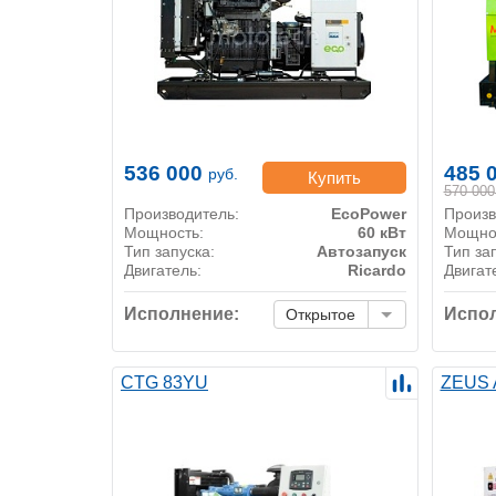
536 000
485 
руб.
Купить
570 000
Производитель:
EcoPower
Произв
Мощность:
60 кВт
Мощно
Тип запуска:
Автозапуск
Тип за
Двигатель:
Ricardo
Двигат
Исполнение:
Испол
Открытое
CTG 83YU
ZEUS 