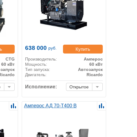
638 000
руб.
ь
Купить
CTG
Производитель:
Амперос
60 кВт
Мощность:
60 кВт
запуск
Тип запуска:
Автозапуск
Ricardo
Двигатель:
Ricardo
Исполнение:
е
Открытое
Амперос АД 70-Т400 B