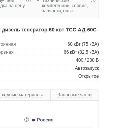
учшей
Технические
?
?
дка на цену
компетенции: сервис,
запчасти, опыт
дизель генератор 60 квт ТСС АД-60С-
тоянная
60 кВт (75 кВА)
ервная
66 кВт (82.5 кВА)
400 / 230 В
Автозапуск
Открытое
сходные материалы
Запасные части
Россия
?