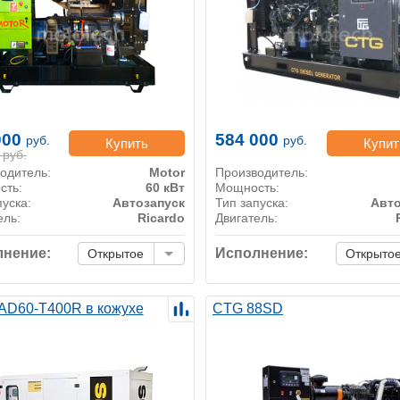
000
584 000
руб.
руб.
Купить
Купит
руб.
одитель:
Motor
Производитель:
сть:
60 кВт
Мощность:
пуска:
Автозапуск
Тип запуска:
Авто
ель:
Ricardo
Двигатель:
нение:
Исполнение:
Открытое
Открыто
AD60-T400R в кожухе
CTG 88SD