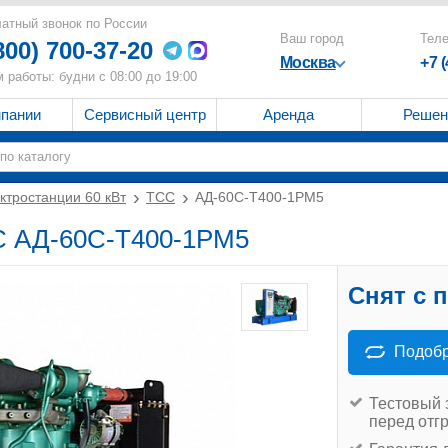
атный звонок по России
Ваш город
Тел
800) 700-37-20
Москва
+7 
 работы: будни с 08:00 до 19:00
мпании
Сервисный центр
Аренда
Решен
ктростанции 60 кВт
ТСС
АД-60С-Т400-1РМ5
СС АД-60С-Т400-1РМ5
Снят с 
Подобр
Тестовый 
перед отг