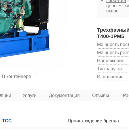
Гарантия
л
цены + ски
выше
Трехфазный 
Т400-1РМ5
Мощность пос
Мощность рез
Напряжение
Тип запуска
В контейнере
Исполнение
Опции
Услуги
Документация
Отзывы
Ра
ТСС
Происхождение бренда: