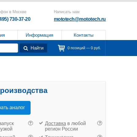
ефон в Москве
Написать нам
(495) 730-37-20
mototech@mototech.ru
ия
Информация
Контакты
Найти
0 позиций — 0 руб.
производства
ать аналог
запуск
Доставка
в любой
?
?
рузкой
регион России