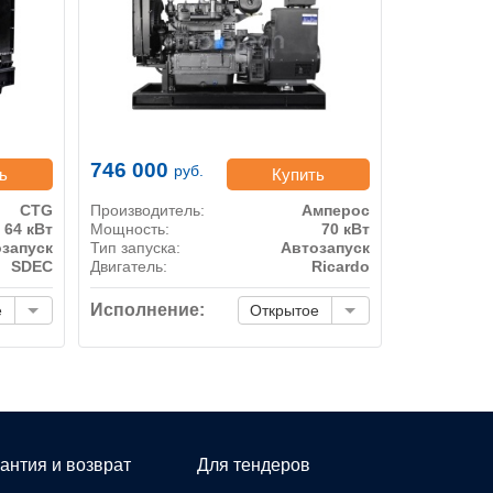
746 000
руб.
ь
Купить
CTG
Производитель:
Амперос
64 кВт
Мощность:
70 кВт
запуск
Тип запуска:
Автозапуск
SDEC
Двигатель:
Ricardo
Исполнение:
е
Открытое
антия и возврат
Для тендеров