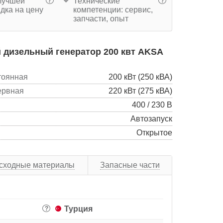
учшей
Технические
?
?
дка на цену
компетенции: сервис,
запчасти, опыт
 дизельный генератор 200 квт AKSA
тоянная
200 кВт (250 кВА)
ервная
220 кВт (275 кВА)
400 / 230 В
Автозапуск
Открытое
сходные материалы
Запасные части
Турция
?