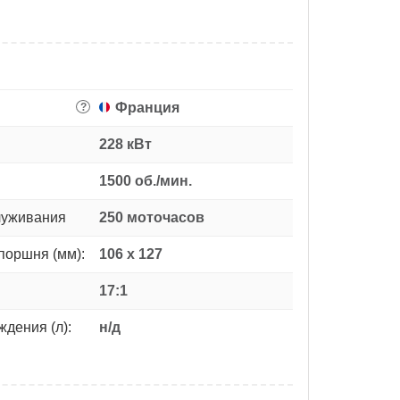
Франция
?
228 кВт
1500 об./мин.
луживания
250 моточасов
поршня (мм):
106 x 127
17:1
дения (л):
н/д