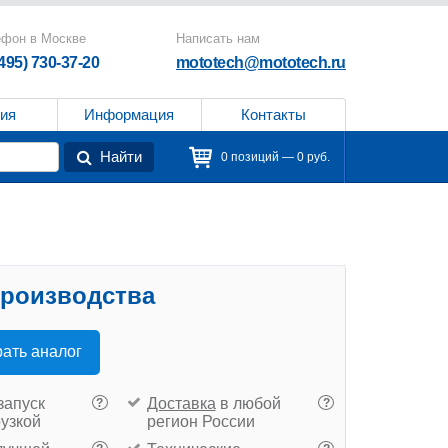
ефон в Москве
Написать нам
(495) 730-37-20
mototech@mototech.ru
ия
Информация
Контакты
Найти
0 позиций — 0 руб.
производства
ать аналог
запуск
Доставка
в любой
?
?
рузкой
регион России