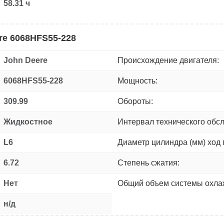
58.31 ч
re 6068HFS55-228
John Deere
Происхождение двигателя:
6068HFS55-228
Мощность:
309.99
Обороты:
Жидкостное
Интервал технического обс
L6
Диаметр цилиндра (мм) ход 
6.72
Степень сжатия:
Нет
Общий объем системы охлаж
н/д