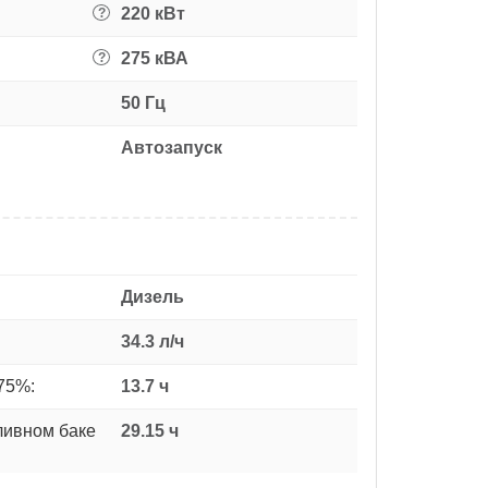
220 кВт
?
275 кВА
?
50 Гц
Автозапуск
Дизель
34.3 л/ч
75%:
13.7 ч
ливном баке
29.15 ч