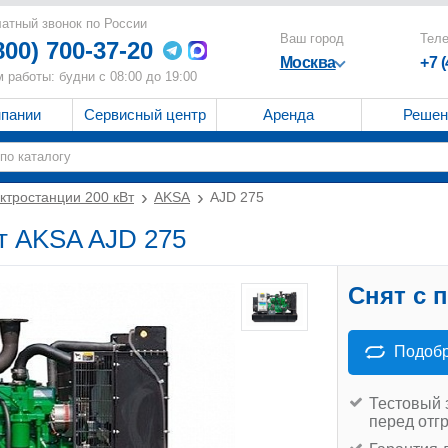
атный звонок по России
Ваш город
Тел
800) 700-37-20
Москва
+7 
 работы: будни с 08:00 до 19:00
мпании
Сервисный центр
Аренда
Решен
ктростанции 200 кВт
AKSA
AJD 275
т AKSA AJD 275
Снят с 
Подобр
Тестовый 
перед отг