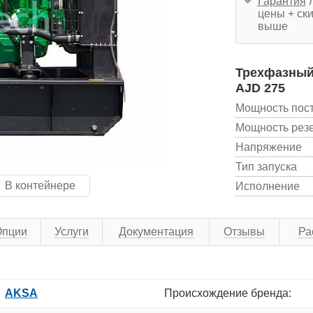
Гарантия
л
цены + ски
выше
Трехфазный
AJD 275
Мощность пос
Мощность рез
Напряжение
Тип запуска
В контейнере
Исполнение
Опции
Услуги
Документация
Отзывы
Ра
AKSA
Происхождение бренда: