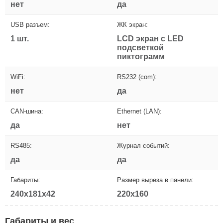
нет
да
USB разъем:
ЖК экран:
1 шт.
LCD экран с LED
подсветкой
пиктограмм
WiFi:
RS232 (com):
нет
да
CAN-шина:
Ethernet (LAN):
да
нет
RS485:
Журнал событий:
да
да
Габариты:
Размер выреза в панели:
240x181x42
220x160
Габариты и вес