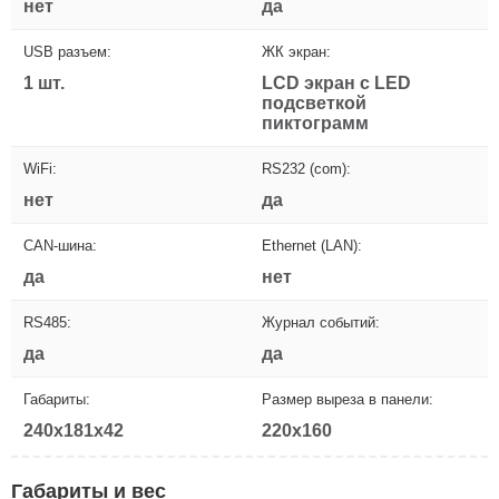
нет
да
USB разъем:
ЖК экран:
1 шт.
LCD экран с LED
подсветкой
пиктограмм
WiFi:
RS232 (com):
нет
да
CAN-шина:
Ethernet (LAN):
да
нет
RS485:
Журнал событий:
да
да
Габариты:
Размер выреза в панели:
240x181x42
220x160
Габариты и вес