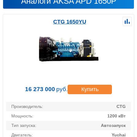
Аналоги AKSA APD 1650P
CTG 1650YU
16 273 000
руб.
Купить
Производитель:
CTG
Мощность:
1200 кВт
Тип запуска:
Автозапуск
Двигатель:
Yuchai