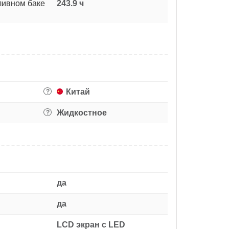
ливном баке
243.9 ч
Китай
?
Жидкостное
?
да
да
LCD экран с LED