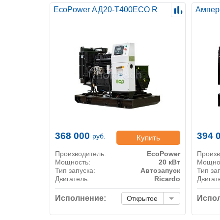
EcoPower АД20-T400ECO R
Ампер
368 000
394 
руб.
Купить
Производитель:
EcoPower
Произв
Мощность:
20 кВт
Мощно
Тип запуска:
Автозапуск
Тип за
Двигатель:
Ricardo
Двигат
Исполнение:
Испол
Открытое