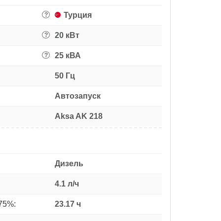
Турция
?
20 кВт
?
25 кВА
?
50 Гц
Автозапуск
Aksa AK 218
Дизель
4.1 л/ч
75%:
23.17 ч