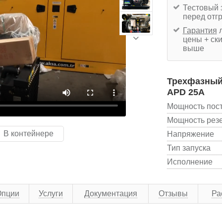
Тестовый 
перед отг
Гарантия
л
цены + ски
выше
Трехфазный 
APD 25A
Мощность пос
Мощность рез
В контейнере
Напряжение
Тип запуска
Исполнение
Опции
Услуги
Документация
Отзывы
Ра