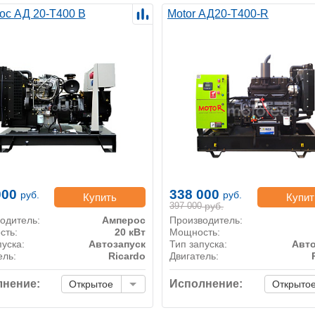
ос АД 20-Т400 B
Motor АД20-Т400-R
000
338 000
руб.
руб.
Купить
Купит
397 000
руб.
одитель:
Амперос
Производитель:
сть:
20 кВт
Мощность:
пуска:
Автозапуск
Тип запуска:
Авто
ель:
Ricardo
Двигатель:
нение:
Исполнение:
Открытое
Открыто