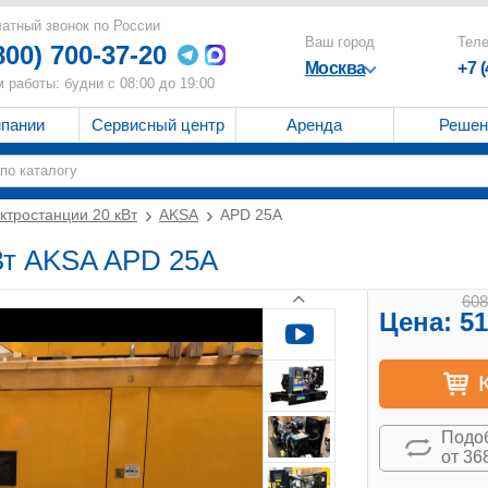
атный звонок по России
Ваш город
Тел
800) 700-37-20
Москва
+7 
 работы: будни с 08:00 до 19:00
мпании
Сервисный центр
Аренда
Решен
ктростанции 20 кВт
AKSA
APD 25A
кВт AKSA APD 25A
608
Цена:
51
Подоб
от 36