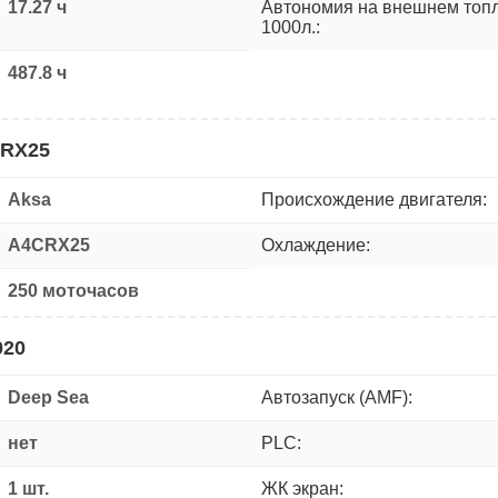
17.27 ч
Автономия на внешнем топ
1000л.:
487.8 ч
CRX25
Aksa
Происхождение двигателя:
A4CRX25
Охлаждение:
250 моточасов
020
Deep Sea
Автозапуск (AMF):
нет
PLC:
1 шт.
ЖК экран: