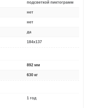
подсветкой пиктограмм
нет
нет
да
184x137
892 мм
630 кг
1 год