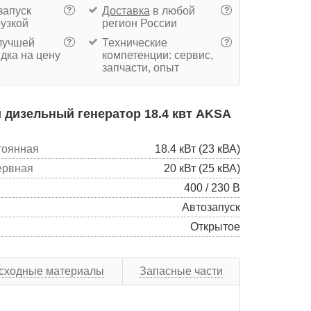
запуск
Доставка
в любой
?
?
рузкой
регион России
учшей
Технические
?
?
дка на цену
компетенции: сервис,
запчасти, опыт
дизельный генератор 18.4 квт AKSA
тоянная
18.4 кВт (23 кВА)
ервная
20 кВт (25 кВА)
400 / 230 В
Автозапуск
Открытое
сходные материалы
Запасные части