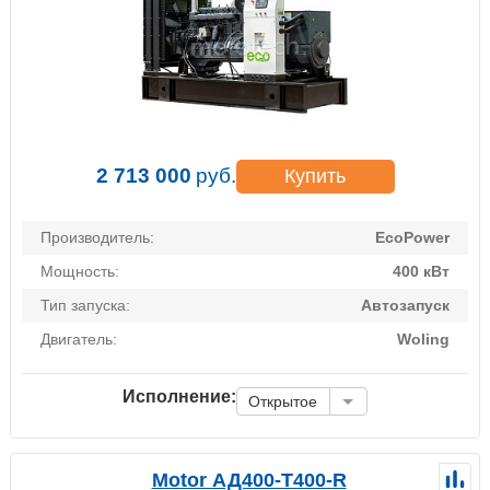
2 713 000
руб.
Купить
Производитель:
EcoPower
Мощность:
400 кВт
Тип запуска:
Автозапуск
Двигатель:
Woling
Исполнение:
Открытое
Motor АД400-Т400-R