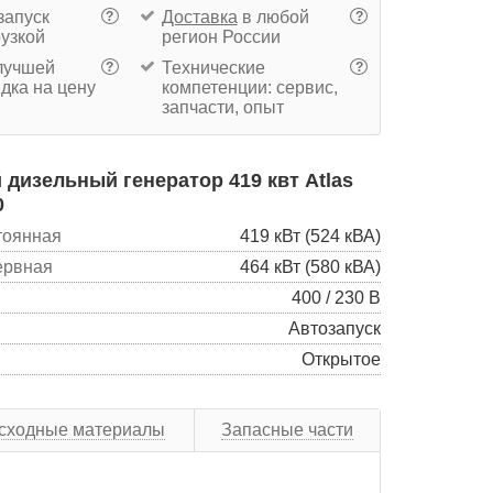
запуск
Доставка
в любой
?
?
рузкой
регион России
учшей
Технические
?
?
дка на цену
компетенции: сервис,
запчасти, опыт
дизельный генератор 419 квт Atlas
0
тоянная
419 кВт (524 кВА)
ервная
464 кВт (580 кВА)
400 / 230 В
Автозапуск
Открытое
сходные материалы
Запасные части