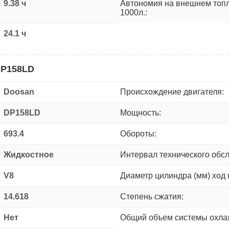
9.38 ч
Автономия на внешнем топ
1000л.:
24.1 ч
DP158LD
Doosan
Происхождение двигателя:
DP158LD
Мощность:
693.4
Обороты:
Жидкостное
Интервал технического обс
V8
Диаметр цилиндра (мм) ход 
14.618
Степень сжатия:
Нет
Общий объем системы охлаж