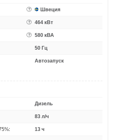
Швеция
?
464 кВт
?
580 кВА
?
50 Гц
Автозапуск
Дизель
83 л/ч
75%:
13 ч