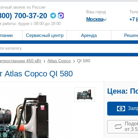
атный звонок по России
Ваш город
Тел
800) 700-37-20
Москва
+7 
 работы: будни с 08:00 до 19:00
мпании
Сервисный центр
Аренда
Решен
ктростанции 450 кВт
Atlas Copco
QI 580
 Atlas Copco QI 580
Цена:
По
Зап
Подоб
от 3 