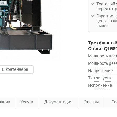
Тестовый 
перед отг
Гарантия
л
цены + ски
выше
Трехфазный 
Copco QI 58
Мощность пос
Мощность рез
В контейнере
Напряжение
Тип запуска
Исполнение
Опции
Услуги
Документация
Отзывы
Ра