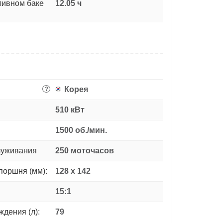
ливном баке
12.05 ч
Корея
?
510 кВт
1500 об./мин.
луживания
250 моточасов
поршня (мм):
128 x 142
15:1
дения (л):
79