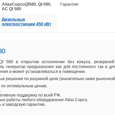
AtlasCopcoQI580, QI-580,
Гарантия:
AC QI 580
Дизельные
электростанции 450 кВт
80
 QI 580 в открытом исполнении без кожуха, резервно
ь генератор предназначен как для постоянного так и дл
ния и может устанавливаться в помещении.
е решения по разумной цене (значительно ниже рыночной 
o по оптимальным ценам.
.
ативную поддержку по всей РФ.
е работы любого оборудования Atlas Copco.
ь и заводскую гарантию.