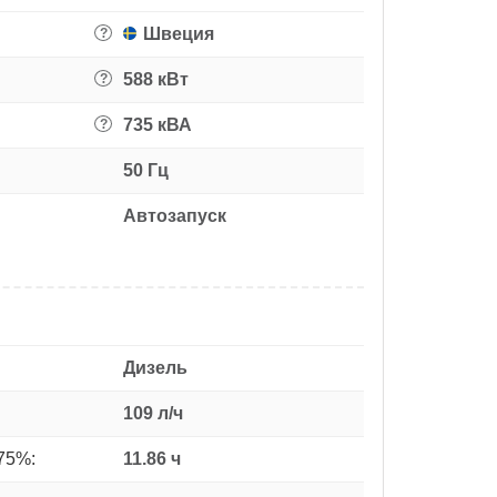
Швеция
?
588 кВт
?
735 кВА
?
50 Гц
Автозапуск
Дизель
109 л/ч
75%:
11.86 ч