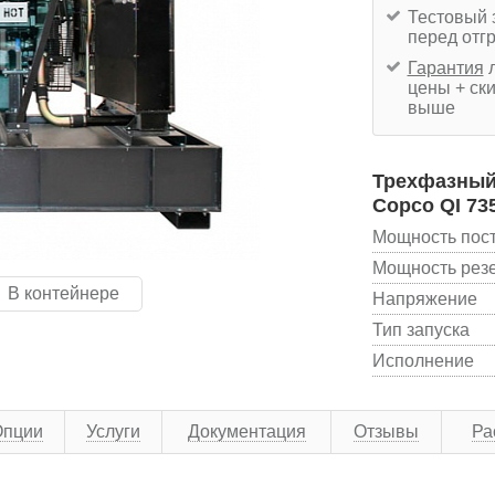
Тестовый 
перед отг
Гарантия
л
цены + ски
выше
Трехфазный 
Copco QI 73
Мощность пос
Мощность рез
В контейнере
Напряжение
Тип запуска
Исполнение
Опции
Услуги
Документация
Отзывы
Ра