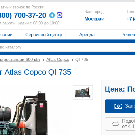
атный звонок по России
Ваш город
Тел
800) 700-37-20
Москва
+7 
 работы: будни с 08:00 до 19:00
мпании
Сервисный центр
Аренда
Решен
ктростанции 600 кВт
Atlas Copco
QI 735
 Atlas Copco QI 735
Цена:
По
Зап
Подоб
от 4 