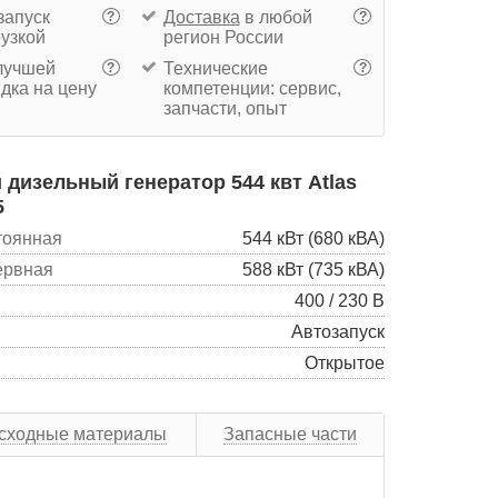
запуск
Доставка
в любой
?
?
рузкой
регион России
учшей
Технические
?
?
дка на цену
компетенции: сервис,
запчасти, опыт
дизельный генератор 544 квт Atlas
5
тоянная
544 кВт (680 кВА)
ервная
588 кВт (735 кВА)
400 / 230 В
Автозапуск
Открытое
сходные материалы
Запасные части