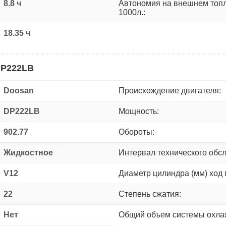
8.8 ч
Автономия на внешнем топ
1000л.:
18.35 ч
DP222LB
Doosan
Происхождение двигателя:
DP222LB
Мощность:
902.77
Обороты:
Жидкостное
Интервал технического обс
V12
Диаметр цилиндра (мм) ход 
22
Степень сжатия:
Нет
Общий объем системы охлаж