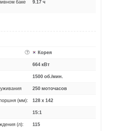
ливном баке
9.17 ч
Корея
?
664 кВт
1500 об./мин.
луживания
250 моточасов
поршня (мм):
128 x 142
15:1
дения (л):
115