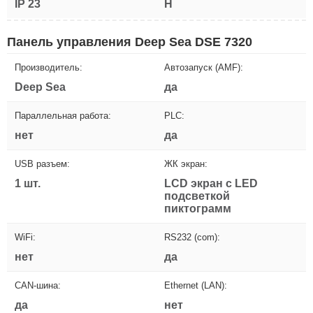
IP 23
H
Панель управления Deep Sea DSE 7320
Производитель:
Автозапуск (AMF):
Deep Sea
да
Параллельная работа:
PLC:
нет
да
USB разъем:
ЖК экран:
1 шт.
LCD экран с LED
подсветкой
пиктограмм
WiFi:
RS232 (com):
нет
да
CAN-шина:
Ethernet (LAN):
да
нет