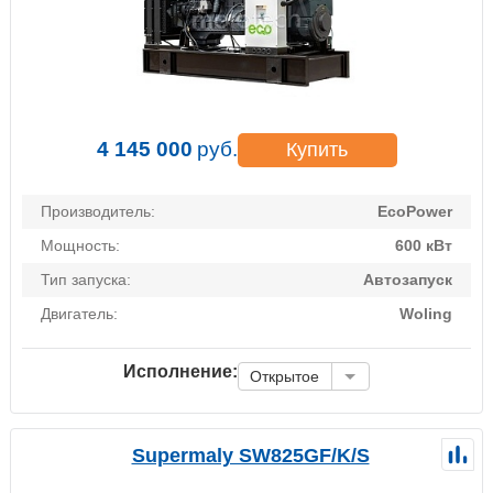
4 145 000
руб.
Купить
Производитель:
EcoPower
Мощность:
600 кВт
Тип запуска:
Автозапуск
Двигатель:
Woling
Исполнение:
Открытое
Supermaly SW825GF/K/S