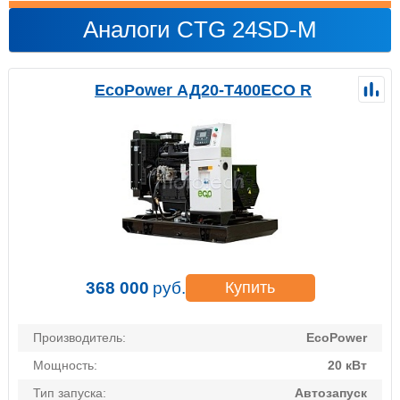
Аналоги CTG 24SD-M
EcoPower АД20-T400ECO R
368 000
руб.
Купить
Производитель:
EcoPower
Мощность:
20 кВт
Тип запуска:
Автозапуск