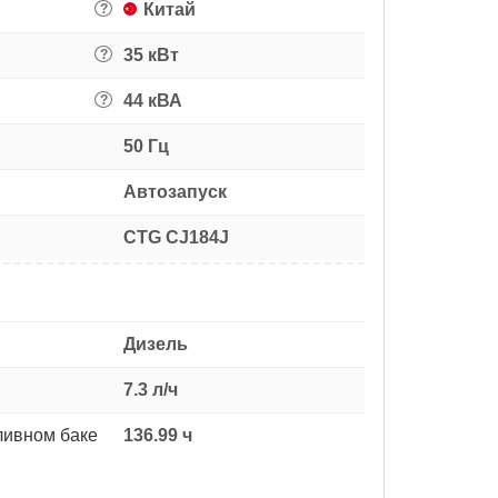
Китай
?
35 кВт
?
44 кВА
?
50 Гц
Автозапуск
CTG CJ184J
Дизель
7.3 л/ч
ливном баке
136.99 ч