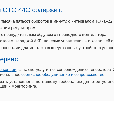
я CTG 44C содержит:
ысяча пятьсот оборотов в минуту, с интервалом ТО каждые
ским регулятором.
с принудительным обдувом от приводного вентилятора.
телем, зарядкой АКБ, панелью управления – и клавишей а
роопорами для монтажа вышеуказанных устройств и устан
сервис
оп.опций
, а также услуги по сопровождению генератора
ссиональное
сервисное обслуживание и сопровождение
.
быть установлены по вашему требованию для этой устано
ации и мониторинга.