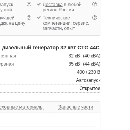
запуск
Доставка
в любой
?
?
рузкой
регион России
учшей
Технические
?
?
дка на цену
компетенции: сервис,
запчасти, опыт
дизельный генератор 32 квт CTG 44C
тоянная
32 кВт (40 кВА)
ервная
35 кВт (44 кВА)
400 / 230 В
Автозапуск
Открытое
сходные материалы
Запасные части