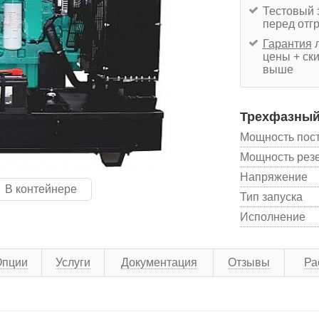
Тестовый 
перед отг
Гарантия
л
цены + ски
выше
Трехфазный 
Мощность пос
Мощность рез
Напряжение
В контейнере
Тип запуска
Исполнение
Опции
Услуги
Документация
Отзывы
Ра