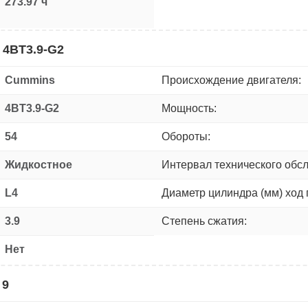
273.97 ч
 4BT3.9-G2
Cummins
Происхождение двигателя:
4BT3.9-G2
Мощность:
54
Обороты:
Жидкостное
Интервал технического обс
L4
Диаметр цилиндра (мм) ход 
3.9
Степень сжатия:
Нет
 9