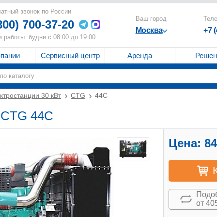
атный звонок по России
Ваш город
Тел
800) 700-37-20
Москва
+7 
 работы: будни с 08:00 до 19:00
мпании
Сервисный центр
Аренда
Решен
ктростанции 30 кВт
CTG
44C
т CTG 44C
Цена:
84
Подоб
от 40