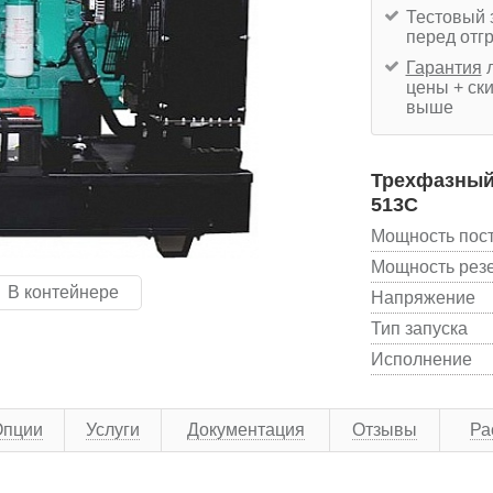
Тестовый 
перед отг
Гарантия
л
цены + ски
выше
Трехфазный
513C
Мощность пос
Мощность рез
В контейнере
Напряжение
Тип запуска
Исполнение
Опции
Услуги
Документация
Отзывы
Ра