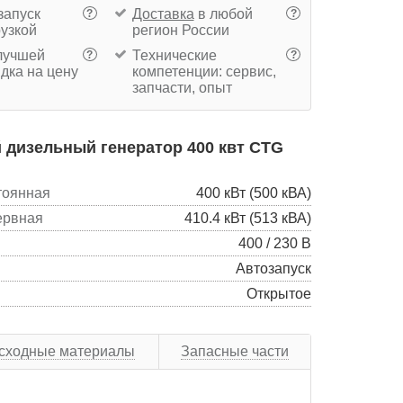
запуск
Доставка
в любой
?
?
рузкой
регион России
учшей
Технические
?
?
дка на цену
компетенции: сервис,
запчасти, опыт
 дизельный генератор 400 квт CTG
тоянная
400 кВт (500 кВА)
ервная
410.4 кВт (513 кВА)
400 / 230 В
Автозапуск
Открытое
сходные материалы
Запасные части