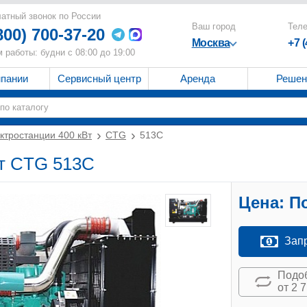
атный звонок по России
Ваш город
Тел
800) 700-37-20
Москва
+7 
 работы: будни с 08:00 до 19:00
мпании
Сервисный центр
Аренда
Решен
ктростанции 400 кВт
CTG
513C
Вт CTG 513C
Цена:
По
Зап
Подоб
от 2 