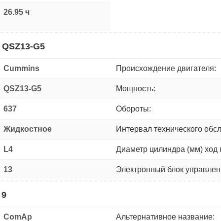
26.95 ч
 QSZ13-G5
Cummins
Происхождение двигателя:
QSZ13-G5
Мощность:
637
Обороты:
Жидкостное
Интервал технического обс
L4
Диаметр цилиндра (мм) ход 
13
Электронный блок управлен
 9
ComAp
Альтернативное название: