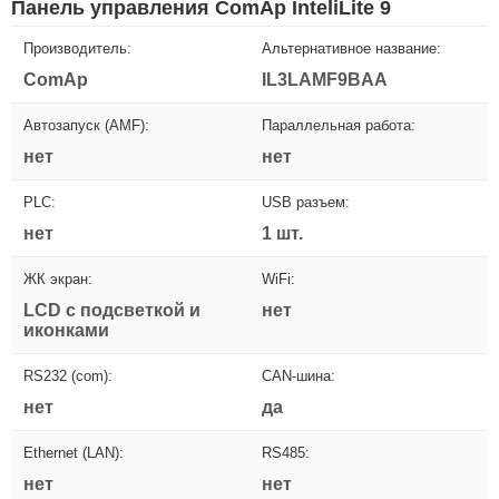
Панель управления ComAp InteliLite 9
Производитель:
Альтернативное название:
ComAp
IL3LAMF9BAA
Автозапуск (AMF):
Параллельная работа:
нет
нет
PLC:
USB разъем:
нет
1 шт.
ЖК экран:
WiFi:
LCD с подсветкой и
нет
иконками
RS232 (com):
CAN-шина:
нет
да
Ethernet (LAN):
RS485:
нет
нет