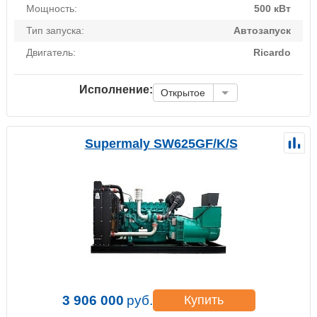
Мощность:
500 кВт
Тип запуска:
Автозапуск
Двигатель:
Ricardo
Исполнение:
Открытое
Supermaly SW625GF/K/S
3 906 000
руб.
Купить