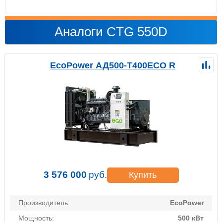
Аналоги CTG 550D
EcoPower АД500-T400ECO R
3 576 000
руб.
Купить
Производитель:
EcoPower
Мощность:
500 кВт