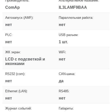
Производитель:
Альтернативное название:
ComAp
IL3LAMF9BAA
Автозапуск (AMF):
Параллельная работа:
нет
нет
PLC:
USB разъем:
нет
1 шт.
ЖК экран:
WiFi:
LCD с подсветкой и
нет
иконками
RS232 (com):
CAN-шина:
нет
да
Ethernet (LAN):
RS485:
нет
нет
Журнал событий:
Габариты: