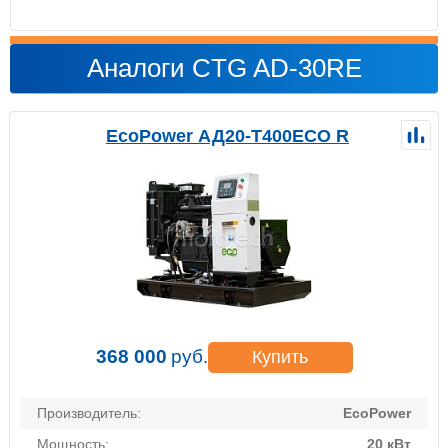
Аналоги CTG AD-30RE
EcoPower АД20-T400ECO R
368 000
руб.
Купить
Производитель:
EcoPower
Мощность:
20 кВт