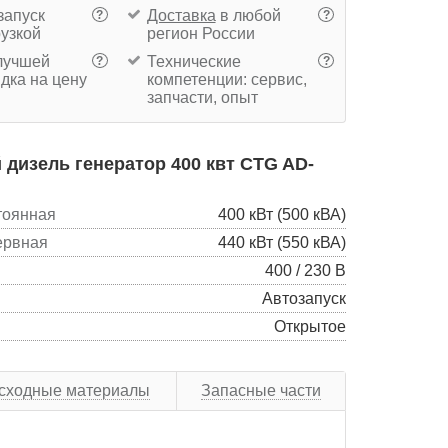
запуск
Доставка
в любой
?
?
рузкой
регион России
учшей
Технические
?
?
дка на цену
компетенции: сервис,
запчасти, опыт
дизель генератор 400 квт CTG AD-
тоянная
400 кВт (500 кВА)
ервная
440 кВт (550 кВА)
400 / 230 В
Автозапуск
Открытое
сходные материалы
Запасные части