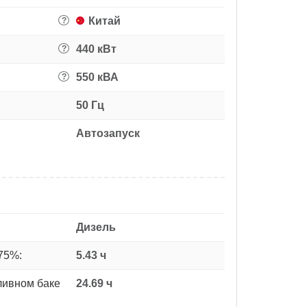
Китай
?
440 кВт
?
550 кВА
?
50 Гц
Автозапуск
Дизель
75%:
5.43 ч
ливном баке
24.69 ч