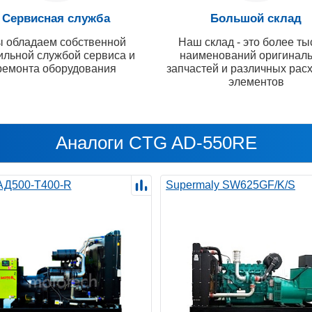
Сервисная служба
Большой склад
 обладаем собственной
Наш склад - это более ты
ильной службой сервиса и
наименований оригинал
ремонта оборудования
запчастей и различных рас
элементов
Аналоги CTG AD-550RE
 АД500-Т400-R
Supermaly SW625GF/K/S