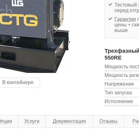
Тестовый 
перед отг
Гарантия
л
цены + ски
выше
Трехфазный 
550RE
Мощность пос
Мощность рез
В контейнере
Напряжение
Тип запуска
Исполнение
Опции
Услуги
Документация
Отзывы
Ра