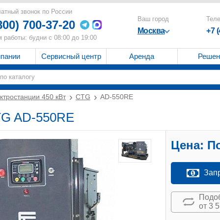
атный звонок по России
Ваш город
Тел
800) 700-37-20
Москва
+7 
 работы: будни с 08:00 до 19:00
мпании
Сервисный центр
Аренда
Решен
ктростанции 450 кВт
CTG
AD-550RE
CTG AD-550RE
Цена:
По
Зап
Подоб
от 3 