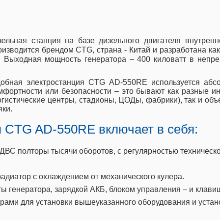
льная станция на базе дизельного двигателя внутренн
зводится брендом CTG, страна - Китай и разработана как
а. Выходная мощность генератора – 400 киловатт в неп
добная электростанция CTG AD-550RE используется абсо
мфортности или безопасности – это бывают как разные 
гистические центры, стадионы, ЦОДы, фабрики), так и об
ки.
 CTG AD-550RE включает в себя:
С полторы тысячи оборотов, с регулярностью техническо
адиатор с охлаждением от механического кулера.
ы генератора, зарядкой АКБ, блоком управления – и клави
рами для установки вышеуказанного оборудования и устан