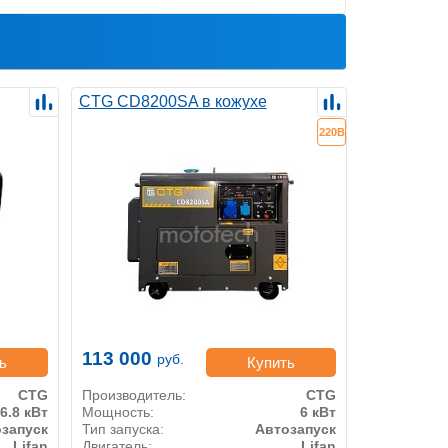
M
CTG CD8200SA в кожухе
220В
113 000
руб.
ь
Купить
CTG
Производитель:
CTG
6.8 кВт
Мощность:
6 кВт
запуск
Тип запуска:
Автозапуск
Lifan
Двигатель:
Lifan