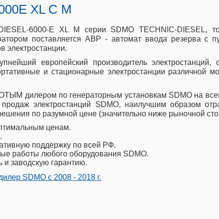
000E XL C M
я DIESEL-6000-E XL M серии SDMO TECHNIC-DIESEL, то
нератором поставляется АВР - автомат ввода резерва с
ов электростанции.
рупнейший европейский производитель электростанций,
ортативные и стационарные электростанции различной мо
ТЫМ дилером по генераторным установкам SDMO на всей 
 продаж электростанций SDMO, наилучшим образом отр
ешения по разумной цене (значительно ниже рыночной сто
птимальным ценам.
.
ативную поддержку по всей РФ.
ые работы любого оборудования SDMO.
ь и заводскую гарантию.
илер SDMO с 2008 - 2018 г.