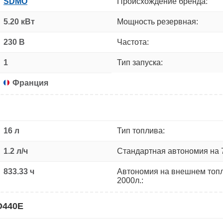
SDMO
Происхождение бренда:
5.20 кВт
Мощность резервная:
230 В
Частота:
1
Тип запуска:
Франция
16 л
Тип топлива:
1.2 л/ч
Стандартная автономия на 
833.33 ч
Автономия на внешнем топ
2000л.:
D440E