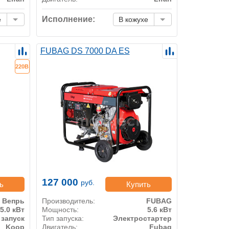
Исполнение:
е
В кожухе
FUBAG DS 7000 DA ES
220В
127 000
руб.
ь
Купить
Вепрь
Производитель:
FUBAG
5.0 кВт
Мощность:
5.6 кВт
 запуск
Тип запуска:
Электростартер
Koop
Двигатель:
Fubag