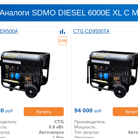
Аналоги SDMO DIESEL 6000E XL C 
D9500A
CTG CD9500TA
220В
00
94 000
руб.
руб.
Купить
Купит
одитель:
CTG
Производитель:
сть:
6.8 кВт
Мощность:
пуска:
Автозапуск
Тип запуска:
Авто
ель:
Lifan
Двигатель: