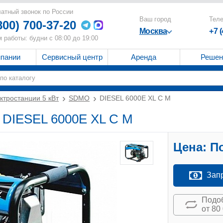
атный звонок по России
Ваш город
Тел
800) 700-37-20
Москва
+7 
 работы: будни с 08:00 до 19:00
мпании
Сервисный центр
Аренда
Решен
ктростанции 5 кВт
SDMO
DIESEL 6000E XL C M
 DIESEL 6000E XL C M
Цена:
По
Зап
Подоб
от 80