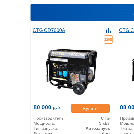
CTG CD7000A
CTG C
220В
80 000
88 0
руб.
Купить
Производитель:
CTG
Произв
Мощность:
5 кВт
Мощно
Тип запуска:
Автозапуск
Тип за
Двигатель:
Lifan
Двигат