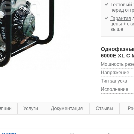
Тестовый 
перед отг
Гарантия
л
цены + ски
выше
Однофазный
6000E XL C 
Мощность рез
Напряжение
Тип запуска
Исполнение
Опции
Услуги
Документация
Отзывы
Ра