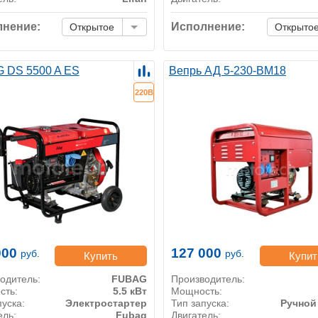
нение:
Исполнение:
Открытое
Открыто
 DS 5500 A ES
Вепрь АД 5-230-ВМ18
220В
000
127 000
руб.
руб.
Купить
Купит
одитель:
FUBAG
Производитель:
сть:
5.5 кВт
Мощность:
пуска:
Электростартер
Тип запуска:
Ручной
ель:
Fubag
Двигатель: