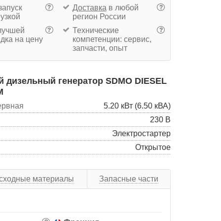
запуск
Доставка
в любой
?
?
рузкой
регион России
учшей
Технические
?
?
дка на цену
компетенции: сервис,
запчасти, опыт
 дизельный генератор SDMO DIESEL
M
ервная
5.20 кВт (6.50 кВА)
230 В
Электростартер
Открытое
сходные материалы
Запасные части