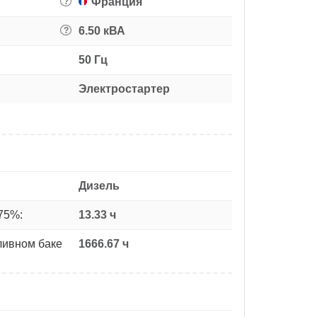
Франция
?
6.50 кВА
?
50 Гц
Электростартер
Дизель
75%:
13.33 ч
ливном баке
1666.67 ч