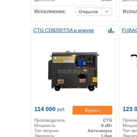
Исполнение:
Испол
Открытое
CTG CD8200TSA в кожухе
FUBAG
114 000
123 
руб.
Купить
Производитель:
CTG
Произв
Мощность:
6 кВт
Мощно
Тип запуска:
Автозапуск
Тип за
Двигатель:
Lifan
Двигат