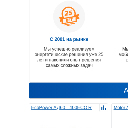
С 2001 на рынке
Мы успешно реализуем
Мы
энергетические решения уже 25
моб
лет и накопили опыт решения
самых сложных задач
А
EcoPower АД60-T400ECO R
Motor