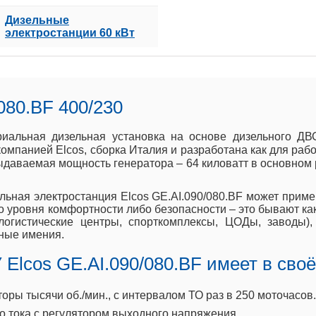
Дизельные
электростанции 60 кВт
080.BF 400/230
стриальная дизельная установка на основе дизельного 
омпанией Elcos, сборка Италия и разработана как для раб
ыдаваемая мощность генератора – 64 киловатт в основном
льная электростанция Elcos GE.AI.090/080.BF может приме
 уровня комфортности либо безопасности – это бывают к
 логистические центры, спорткомплексы, ЦОДы, заводы)
ные имения.
Elcos GE.AI.090/080.BF имеет в своё
ы тысячи об./мин., с интервалом ТО раз в 250 моточасов.
 тока с регулятором выходного напряжения.