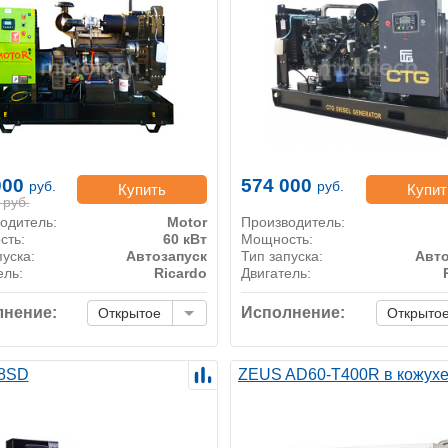
000
574 000
руб.
руб.
Купить
Купит
руб.
одитель:
Motor
Производитель:
сть:
60 кВт
Мощность:
пуска:
Автозапуск
Тип запуска:
Авто
ель:
Ricardo
Двигатель:
нение:
Исполнение:
Открытое
Открыто
8SD
ZEUS AD60-T400R в кожух