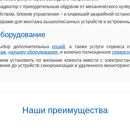
адиатор с принудительным обдувом от механического куле
йством, блоком управления – и клавишей аварийной остано
орами для монтажа вышеописанных устройств и встроенны
оборудование
выбор дополнительных
опций
, а также услуги сервиса 
таж
,
наладку оборудования
, и конечно полноценное
сервисн
ем установить по желанию клиента вместе с электроста
ения до устройств синхронизации и удаленного мониторинг
Наши преимущества