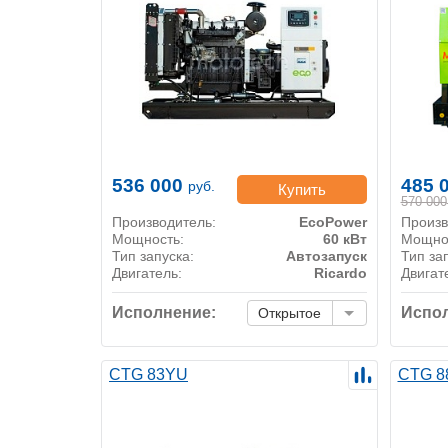
536 000
485 
руб.
Купить
570 000
Производитель:
EcoPower
Произв
Мощность:
60 кВт
Мощно
Тип запуска:
Автозапуск
Тип за
Двигатель:
Ricardo
Двигат
Исполнение:
Испол
Открытое
CTG 83YU
CTG 8