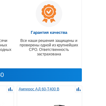
Гарантия качества
сячи
Все наши решения защищены и
ьных
проверены одной из крупнейших
ходных
СРО. Ответственность
застрахована
30
Амперос АД 60-Т400 B