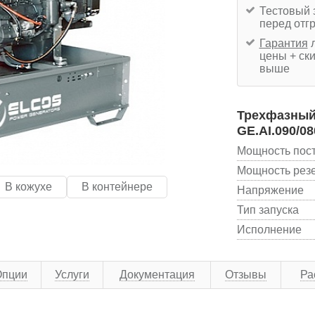
Тестовый 
перед отг
Гарантия
л
цены + ски
выше
Трехфазный 
GE.AI.090/08
Мощность пос
Мощность рез
В кожухе
В контейнере
Напряжение
Тип запуска
Исполнение
Опции
Услуги
Документация
Отзывы
Ра