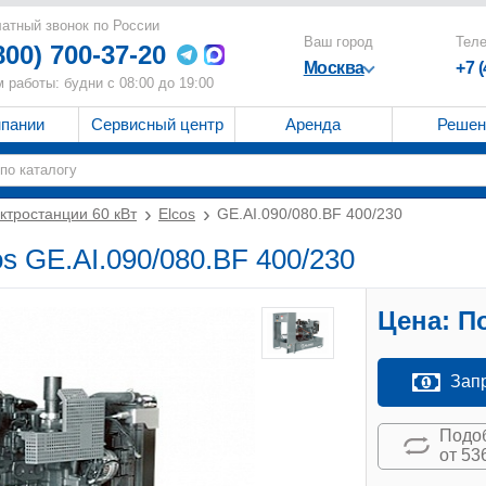
атный звонок по России
Ваш город
Тел
800) 700-37-20
Москва
+7 
 работы: будни с 08:00 до 19:00
мпании
Сервисный центр
Аренда
Решен
ктростанции 60 кВт
Elcos
GE.AI.090/080.BF 400/230
os GE.AI.090/080.BF 400/230
Цена:
По
Зап
Подоб
от 53