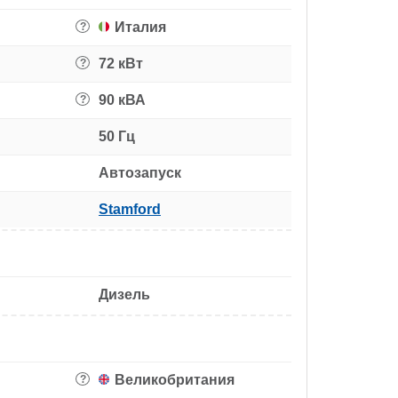
Италия
?
72 кВт
?
90 кВА
?
50 Гц
Автозапуск
Stamford
Дизель
Великобритания
?