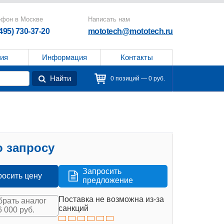
ефон в Москве
Написать нам
(495) 730-37-20
mototech@mototech.ru
ия
Информация
Контакты
Найти
0 позиций — 0 руб.
 запросу
Запросить
росить цену
предложение
Поставка не возможна из-за
рать аналог
санкций
6 000 руб.