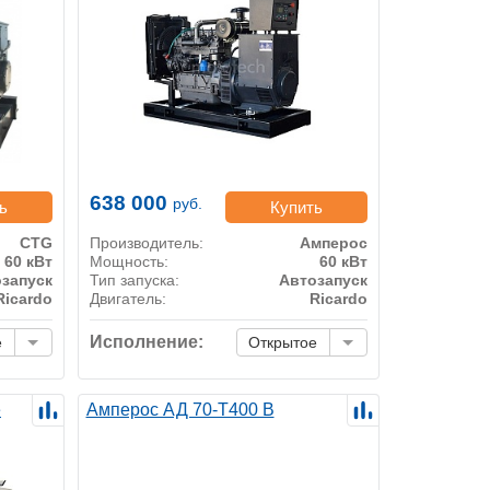
638 000
руб.
ь
Купить
CTG
Производитель:
Амперос
60 кВт
Мощность:
60 кВт
запуск
Тип запуска:
Автозапуск
Ricardo
Двигатель:
Ricardo
Исполнение:
е
Открытое
е
Амперос АД 70-Т400 B