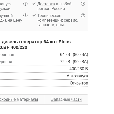
запуск
Доставка
в любой
?
?
рузкой
регион России
учшей
Технические
?
?
дка на цену
компетенции: сервис,
запчасти, опыт
дизель генератор 64 квт Elcos
0.BF 400/230
тоянная
64 кВт (80 кВА)
ервная
72 кВт (90 кВА)
400/230 В
Автозапуск
Открытое
сходные материалы
Запасные части