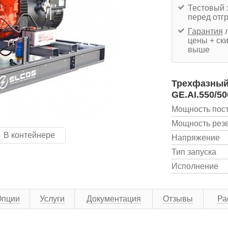
Тестовый 
перед отг
Гарантия
л
цены + ски
выше
Трехфазный 
GE.AI.550/50
Мощность пос
Мощность рез
В контейнере
Напряжение
Тип запуска
Исполнение
Опции
Услуги
Документация
Отзывы
Ра