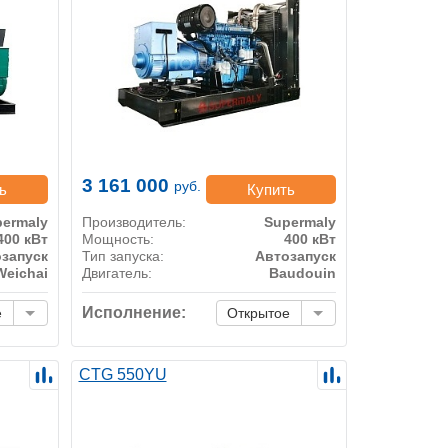
3 161 000
руб.
ь
Купить
ermaly
Производитель:
Supermaly
400 кВт
Мощность:
400 кВт
запуск
Тип запуска:
Автозапуск
Weichai
Двигатель:
Baudouin
Исполнение:
е
Открытое
CTG 550YU