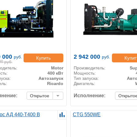
9 000
2 942 000
руб.
руб.
Купить
Купит
00
руб.
одитель:
Motor
Производитель:
Sup
сть:
400 кВт
Мощность:
пуска:
Автозапуск
Тип запуска:
Авто
ель:
Ricardo
Двигатель:
нение:
Исполнение:
Открытое
Открыто
ос АД 440-Т400 B
CTG 550WE