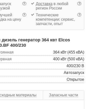
запуск
Доставка
в любой
?
?
рузкой
регион России
учшей
Технические
?
?
дка на цену
компетенции: сервис,
запчасти, опыт
дизель генератор 364 квт Elcos
0.BF 400/230
тоянная
364 кВт (455 кВА)
ервная
400 кВт (500 кВА)
400/230 В
Автозапуск
Открытое
сходные материалы
Запасные части