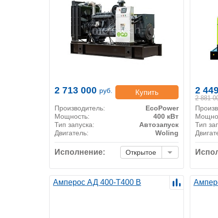
2 713 000
2 44
руб.
Купить
2 881 0
Производитель:
EcoPower
Произв
Мощность:
400 кВт
Мощно
Тип запуска:
Автозапуск
Тип за
Двигатель:
Woling
Двигат
Исполнение:
Испол
Открытое
Амперос АД 400-Т400 B
Ампер