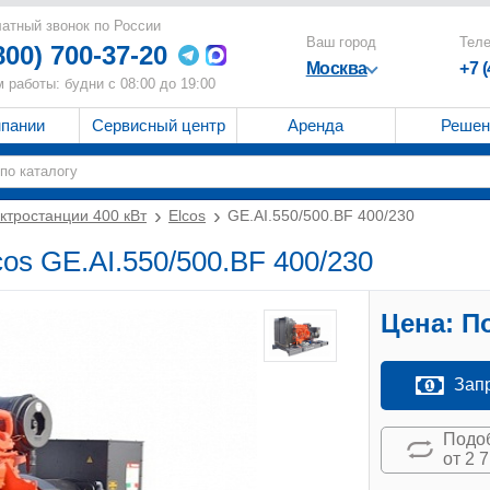
атный звонок по России
Ваш город
Тел
800) 700-37-20
Москва
+7 
 работы: будни с 08:00 до 19:00
мпании
Сервисный центр
Аренда
Решен
ктростанции 400 кВт
Elcos
GE.AI.550/500.BF 400/230
cos GE.AI.550/500.BF 400/230
Цена:
По
Зап
Подоб
от 2 